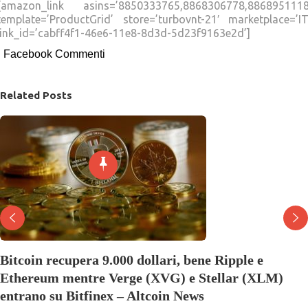
[amazon_link asins=’8850333765,8868306778,8868951118
template=’ProductGrid’ store=’turbovnt-21′ marketplace=’IT
link_id=’cabff4f1-46e6-11e8-8d3d-5d23f9163e2d’]
Facebook Commenti
Related Posts
Bitcoin recupera 9.000 dollari, bene Ripple e
Ethereum mentre Verge (XVG) e Stellar (XLM)
entrano su Bitfinex – Altcoin News