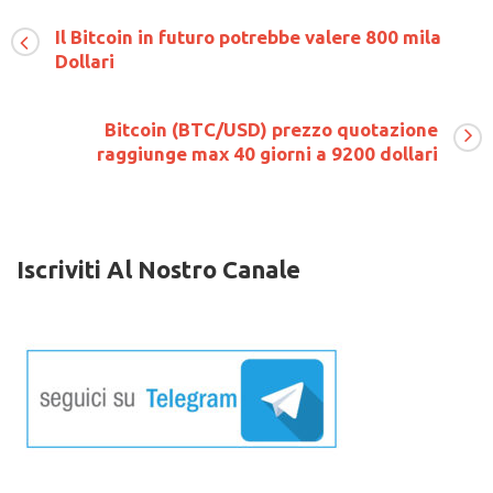
su
2 Maggio 2018
Commenti disabilitati
Bitcoin
Il Bitcoin in futuro potrebbe valere 800 mila
recupera
Dollari
9.000
dollari,
bene
Bitcoin (BTC/USD) prezzo quotazione
Ripple
e
raggiunge max 40 giorni a 9200 dollari
Ethereum
mentre
Verge
(XVG)
e
Iscriviti Al Nostro Canale
Stellar
(XLM)
entrano
su
Bitfinex
–
Altcoin
News