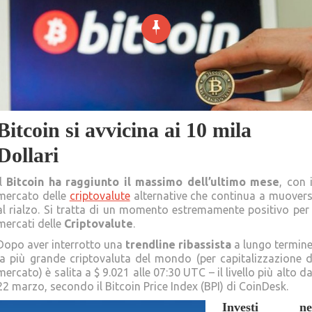
Bitcoin si avvicina ai 10 mila
Dollari
Il
Bitcoin ha raggiunto il massimo dell’ultimo mese
, con i
mercato delle
criptovalute
alternative che continua a muovers
al rialzo. Si tratta di un momento estremamente positivo per 
mercati delle
Criptovalute
.
Dopo aver interrotto una
trendline ribassista
a lungo termine
la più grande criptovaluta del mondo (per capitalizzazione d
mercato) è salita a $ 9.021 alle 07:30 UTC – il livello più alto da
22 marzo, secondo il Bitcoin Price Index (BPI) di CoinDesk.
Investi ne