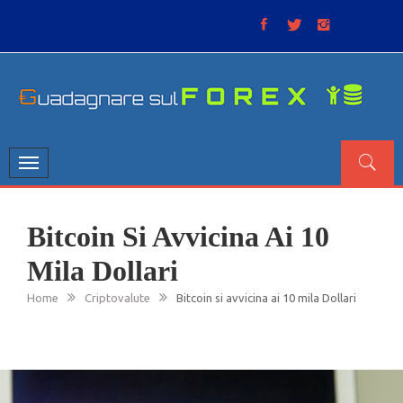
Skip
to
content
GUADAGNARE SUL FOREX
“Non litigate con il mercato, perché è come il tempo: anche
se non è sempre buono, ha sempre ragione”.
Toggle
navigation
Bitcoin Si Avvicina Ai 10
Mila Dollari
Home
Criptovalute
Bitcoin si avvicina ai 10 mila Dollari