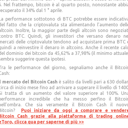
6. Nel frattempo, bitcoin è al quarto posto, nonostante abbi
recuperato il 34% dal 1 ° aprile.
La performance sottotono di BTC potrebbe essere indicativ
del fatto che la criptovaluta sta alimentando l’aumento dell
altcoin. Inoltre, la maggior parte degli altcoin sono negoziat
contro BTC. Quindi, gli investitori che versano denaro ne
mercati delle criptovalute tendono ad acquistare prima BTC 
quindi a reinvestire il denaro in altcoins. Anche il recente cal
del dominio dei bitcoin da 45,62% a 37,98% (il minimo attuale
sembra suggerire questa ipotesi.
Tra le performance del giorno, segnaliamo anche il Bitcoi
Cash:
Il
mercato del Bitcoin Cash
è salito da livelli pari a 630 dollar
circa di inizio mese fino ad arrivare a superare il livello di 1400
Si tratta di un aumento del valore superiore al 100%. Un
performance incredibile che ha messo perfino il Bitcoi
nell’ombra. Che sia veramente il Bitcoin Cash il nuov
Bitcoin?
Puoi iniziare da oggi a comprare e vender
Bitcoin Cash grazie alla piattaforma di trading onlin
eToro, clicca qua per saperne di più >>