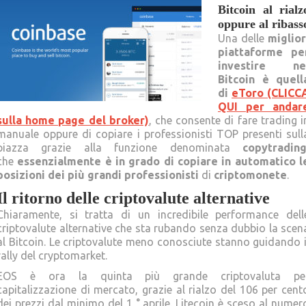
Bitcoin al rialz
oppure al ribass
Una delle
miglior
piattaforme pe
investire ne
Bitcoin è quell
di
eToro (CLICC
QUI per andar
sulla home page del broker)
, che consente di fare trading i
manuale oppure di copiare i professionisti TOP presenti sull
piazza grazie alla funzione denominata
copytradin
che
essenzialmente è in grado di copiare in automatico l
posizioni dei più grandi professionisti
di
criptomonete
.
Il ritorno delle criptovalute alternative
Chiaramente, si tratta di un incredibile performance dell
criptovalute alternative che sta rubando senza dubbio la scen
al Bitcoin. Le criptovalute meno conosciute stanno guidando i
rally del cryptomarket.
EOS è ora la quinta più grande criptovaluta pe
capitalizzazione di mercato, grazie al rialzo del 106 per cent
dei prezzi dal minimo del 1 ° aprile. Litecoin è sceso al numer