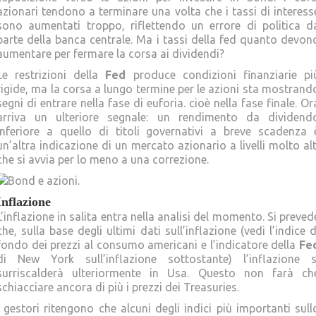
azionari tendono a terminare una volta che i tassi di interess
sono aumentati troppo, riflettendo un errore di politica d
parte della banca centrale. Ma i tassi della fed quanto devon
aumentare per fermare la corsa ai dividendi?
Le restrizioni della
Fed
produce condizioni finanziarie pi
rigide, ma la corsa a lungo termine per le azioni sta mostrand
segni di entrare nella fase di euforia. cioè nella fase finale. Or
arriva un ulteriore segnale: un rendimento da dividend
inferiore a quello di titoli governativi a breve scadenza 
un’altra indicazione di un mercato azionario a livelli molto alt
che si avvia per lo meno a una correzione.
Inflazione
L’inflazione in salita entra nella analisi del momento. Si preved
che, sulla base degli ultimi dati sull’inflazione (vedi l’indice d
fondo dei prezzi al consumo americani e l’indicatore della
Fe
di New York sull’inflazione sottostante) l’inflazione s
surriscalderà ulteriormente in Usa. Questo non farà ch
schiacciare ancora di più i prezzi dei Treasuries.
I gestori ritengono che alcuni degli indici più importanti sull