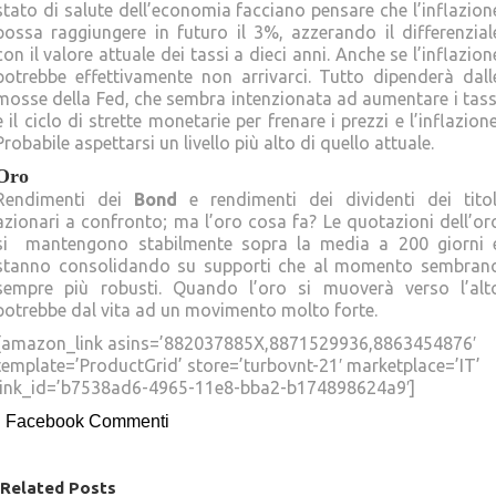
stato di salute dell’economia facciano pensare che l’inflazion
possa raggiungere in futuro il 3%, azzerando il differenzial
con il valore attuale dei tassi a dieci anni. Anche se l’inflazion
potrebbe effettivamente non arrivarci. Tutto dipenderà dall
mosse della Fed, che sembra intenzionata ad aumentare i tass
e il ciclo di strette monetarie per frenare i prezzi e l’inflazione
Probabile aspettarsi un livello più alto di quello attuale.
Oro
Rendimenti dei
Bond
e rendimenti dei dividenti dei titol
azionari a confronto; ma l’oro cosa fa? Le quotazioni dell’or
si mantengono stabilmente sopra la media a 200 giorni 
stanno consolidando su supporti che al momento sembran
sempre più robusti. Quando l’oro si muoverà verso l’alt
potrebbe dal vita ad un movimento molto forte.
[amazon_link asins=’882037885X,8871529936,8863454876′
template=’ProductGrid’ store=’turbovnt-21′ marketplace=’IT’
link_id=’b7538ad6-4965-11e8-bba2-b174898624a9′]
Facebook Commenti
Related Posts