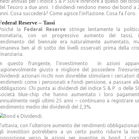
medi annuali per l’indice
S & P 500
è inferiore a quello del titol
del Tesoro a due anni. I dividendi rendono meno dei bond a 
anni. Cosa succederà? Come agisce l’inflazione. Cosa fa l’oro.
Federal Reserve – Tassi
Poiché la
Federal Reserve
stringe lentamente la politic
monetaria, con un progressivo aumento dei tassi, i
rendimento del biennale era naturalmente aumentato, m
rimaneva ben al di sotto dei livelli osservati prima della cris
finanziaria.
In questo frangente, l’investimento in azioni appar
ragionevolmente giusto e migliore del possedere
Treasurie
Dividendi azionari ricchi non dovrebbe stimolare i cercatori d
rendimenti come i pensionati e fondi pensione, a passare all
obbligazioni. Chi punta ai dividendi del indice S & P o delle 5
società blue-chip che hanno aumentato i loro pagament
annualmente negli ultimi 25 anni – continuano a registrare u
rendimento medio dei dividendi del 2,3%.
Tuttavia, con l’ulteriore aumento dei rendimenti obbligazionari
gli investitori potrebbero a un certo punto ridurre la lor
esposizione verso le azioni per investire in bond. I cors