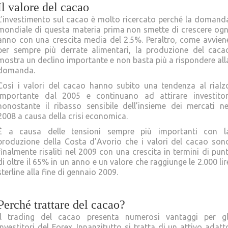
Il valore del cacao
L’investimento sul cacao è molto ricercato perché la domand
mondiale di questa materia prima non smette di crescere ogn
anno con una crescita media del 2.5%. Peraltro, come avvien
per sempre più derrate alimentari, la produzione del caca
mostra un declino importante e non basta più a rispondere all
domanda.
Così i valori del cacao hanno subito una tendenza al rialz
importante dal 2005 e continuano ad attirare investitor
nonostante il ribasso sensibile dell’insieme dei mercati ne
2008 a causa della crisi economica.
È a causa delle tensioni sempre più importanti con l
produzione della Costa d’Avorio che i valori del cacao son
finalmente risaliti nel 2009 con una crescita in termini di punt
di oltre il 65% in un anno e un valore che raggiunge le 2.000 lir
sterline alla fine di gennaio 2009.
Perché trattare del cacao?
Il trading del cacao presenta numerosi vantaggi per gl
investitori del Forex. Innanzitutto si tratta di un attivo adatt