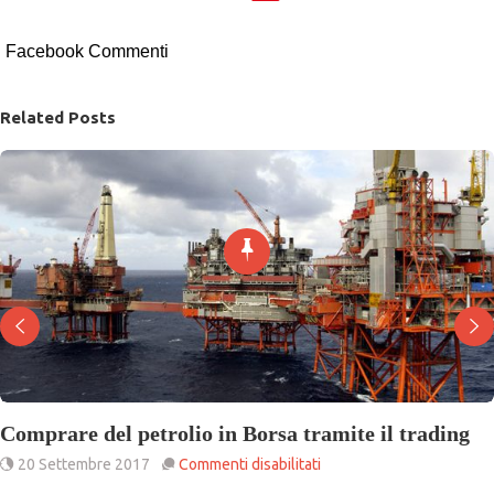
Facebook Commenti
Related Posts
Comprare del petrolio in Borsa tramite il trading
su
20 Settembre 2017
Commenti disabilitati
Comprare