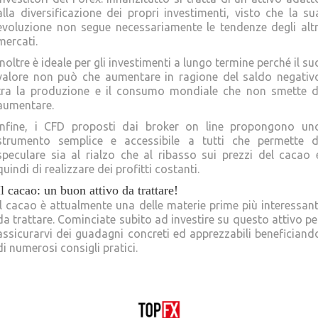
alla diversificazione dei propri investimenti, visto che la su
evoluzione non segue necessariamente le tendenze degli altr
mercati.
Inoltre è ideale per gli investimenti a lungo termine perché il su
valore non può che aumentare in ragione del saldo negativ
tra la produzione e il consumo mondiale che non smette d
aumentare.
Infine, i CFD proposti dai broker on line propongono un
strumento semplice e accessibile a tutti che permette d
speculare sia al rialzo che al ribasso sui prezzi del cacao 
quindi di realizzare dei profitti costanti.
Il cacao: un buon attivo da trattare!
Il cacao è attualmente una delle materie prime più interessant
da trattare. Cominciate subito ad investire su questo attivo pe
assicurarvi dei guadagni concreti ed apprezzabili beneficiand
di numerosi consigli pratici.