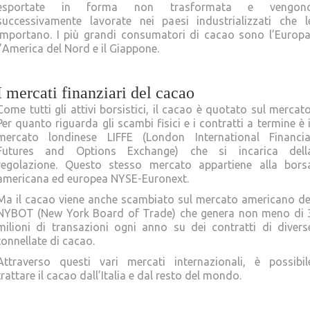
esportate in forma non trasformata e vengon
successivamente lavorate nei paesi industrializzati che l
importano. I più grandi consumatori di cacao sono l’Europa
l’America del Nord e il Giappone.
I mercati finanziari del cacao
Come tutti gli attivi borsistici, il cacao è quotato sul mercato
Per quanto riguarda gli scambi fisici e i contratti a termine è i
mercato londinese LIFFE (London International Financia
Futures and Options Exchange) che si incarica dell
regolazione. Questo stesso mercato appartiene alla bors
americana ed europea NYSE-Euronext.
Ma il cacao viene anche scambiato sul mercato americano de
NYBOT (New York Board of Trade) che genera non meno di 
milioni di transazioni ogni anno su dei contratti di divers
tonnellate di cacao.
Attraverso questi vari mercati internazionali, è possibil
trattare il cacao dall’Italia e dal resto del mondo.