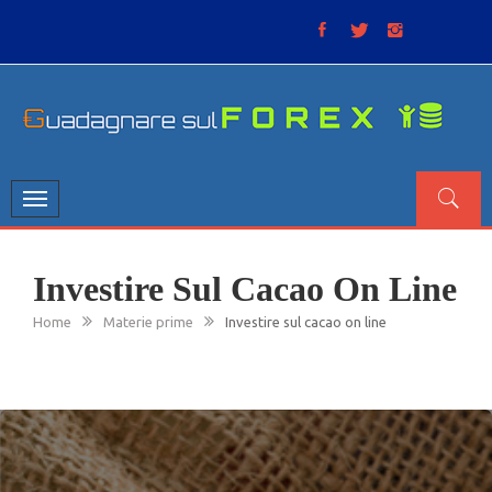
Skip
to
content
GUADAGNARE SUL FOREX
“Non litigate con il mercato, perché è come il tempo: anche
se non è sempre buono, ha sempre ragione”.
Toggle
navigation
Investire Sul Cacao On Line
Home
Materie prime
Investire sul cacao on line