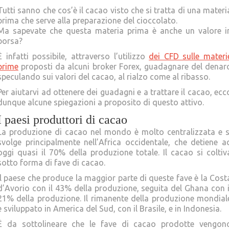
Tutti sanno che cos’è il cacao visto che si tratta di una materi
prima che serve alla preparazione del cioccolato.
Ma sapevate che questa materia prima è anche un valore i
borsa?
È infatti possibile, attraverso l’utilizzo
dei CFD sulle materi
prime
proposti da alcuni broker Forex, guadagnare del denar
speculando sui valori del cacao, al rialzo come al ribasso.
Per aiutarvi ad ottenere dei guadagni e a trattare il cacao, ecc
dunque alcune spiegazioni a proposito di questo attivo.
I paesi produttori di cacao
La produzione di cacao nel mondo è molto centralizzata e s
svolge principalmente nell’Africa occidentale, che detiene a
oggi quasi il 70% della produzione totale. Il cacao si coltiv
sotto forma di fave di cacao.
Il paese che produce la maggior parte di queste fave è la Cost
d’Avorio con il 43% della produzione, seguita del Ghana con i
21% della produzione. Il rimanente della produzione mondial
è sviluppato in America del Sud, con il Brasile, e in Indonesia.
È da sottolineare che le fave di cacao prodotte vengon