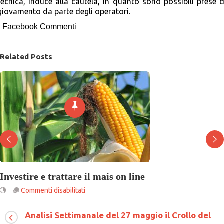
tecnica, induce alla cautela, in quanto sono possibili prese d
giovamento da parte degli operatori.
Facebook Commenti
Related Posts
Investire e trattare il mais on line
su
Commenti disabilitati
Investire
e
Analisi Settimanale del 27 maggio il Crollo del
trattare