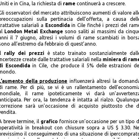
Uniti e in Cina, la richiesta di
rame
continuerà a crescere.
Gli osservatori del mercato attribuiscono aumenti di valore all
preoccupazioni sulla pertinacia dell’offerta, a causa dell
trattative salariali a
Escondida
in Cile finché i prezzi del ram
al
London Metal Exchange
sono saliti ai massimi da cinqu
anni il 7 giugno, altresì i volumi di rame scambiati in bors
sono all’estremo da febbraio di quest’anno.
Il
rally dei prezzi
è stato trainato sostanzialmente dall
incertezze create dalle trattative salariali nella
miniera di ram
di Escondida
in Cile, che produce il 5% delle estrazioni de
mondo.
L’aumento della produzione
influenzerà altresì la domand
di rame. Per di più, se vi è un rallentamento dell’economi
mondiale, il rame ipoteticamente vi darà un’avvertenz
anticipata. Per ora, la tendenza è intatta al rialzo. Qualunqu
correzione sarà un’occasione di acquisto piuttosto che d
vendita.
A breve termine, il
grafico
fornisce un’occasione per un tipo d
operatività in breakout con chiusure sopra a US $ 3.30. Ne
brevissimo il conseguimento di una situazione di ipercomprat