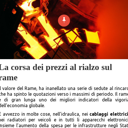
La corsa dei prezzi al rialzo sul
rame
Il valore del Rame, ha inanellato una serie di sedute al rincar
che ha spinto le quotazioni verso i massimi di periodo.
Il ram
è di gran lunga uno dei migliori indicatori della vigori
dell’economia globale.
È avvezzo in molte cose, nell’idraulica, nei
cablaggi elettric
nei radiatori per veicoli e in tutti li apparecchi elettronici
Insieme l’aumento della spesa per le infrastrutture negli Stat