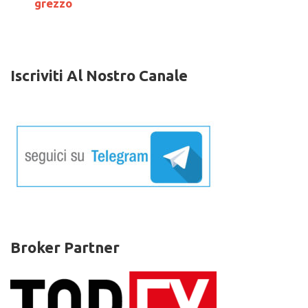
grezzo
il
mais
on
line
Iscriviti Al Nostro Canale
Broker Partner