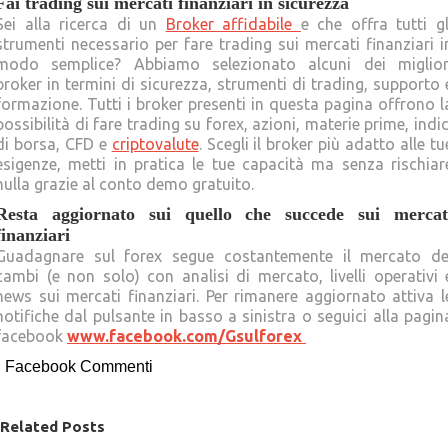
Fai trading sui mercati finanziari in sicurezza
Sei alla ricerca di un
Broker affidabile
e che offra tutti gl
strumenti necessario per fare trading sui mercati finanziari i
modo semplice? Abbiamo selezionato alcuni dei miglior
broker in termini di sicurezza, strumenti di trading, supporto 
formazione. Tutti i broker presenti in questa pagina offrono l
possibilità di fare trading su forex, azioni, materie prime, indic
di borsa, CFD e
criptovalute
. Scegli il broker più adatto alle tu
esigenze, metti in pratica le tue capacità ma senza rischiar
nulla grazie al conto demo gratuito.
Resta aggiornato sui quello che succede sui mercat
finanziari
Guadagnare sul forex segue costantemente il mercato de
cambi (e non solo) con analisi di mercato, livelli operativi 
news sui mercati finanziari. Per rimanere aggiornato attiva l
notifiche dal pulsante in basso a sinistra o seguici alla pagin
facebook
www.facebook.com/Gsulforex
Facebook Commenti
Related Posts