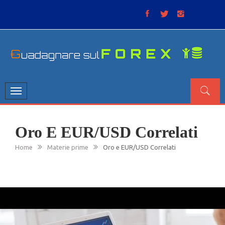
Skip
to
content
GUADAGNARE SUL FOREX
“Non litigate con il mercato, perché è come il tempo: anche
se non è sempre buono, ha sempre ragione”.
Toggle
navigation
Oro E EUR/USD Correlati
Home
Materie prime
Oro e EUR/USD Correlati