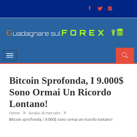
Skip
to
content
GUADAGNARE SUL FOREX
“Non litigate con il mercato, perché è come il tempo: anche
se non è sempre buono, ha sempre ragione”.
Toggle
navigation
Bitcoin Sprofonda, I 9.000$
Sono Ormai Un Ricordo
Lontano!
Home
Analisi di mercato
Bitcoin sprofonda, i 9.000$ sono ormai un ricordo lontano!