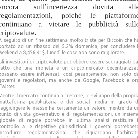
ancora sull’incertezza dovuta all
regolamentazioni, poiché le piattaform
continuano a vietare le pubblicità sull
criptovalute.
A seguito di un fine settimana molto triste per Bitcoin che h
portato ad un ribasso del 5,2% domenica, per concludere i
weekend a 8,456,41$, lunedì le cose non sono migliorate.
Gli investitori di criptovalute potrebbero essere scoraggiati da
fatto che una moneta e un criptomercato decentralizzat
possano essere influenzati così pesantemente, non solo d
governi e regolatori, ma anche da Google, Facebook e or
Twitter.
Mentre il mercato continua a crescere, lo sviluppo della propri
piattaforma pubblicitaria e dei social media in grado d
raggiungere le masse ha certamente un valore, mentre da u
punto di vista governativo e di regolamentazioni, un insiem
globale di regole potrebbe in ultima analisi restituire i
controllo a le rispettive giurisdizioni. I governi potrebber
introdurre regolamentazioni che riguardano l’arbitrat