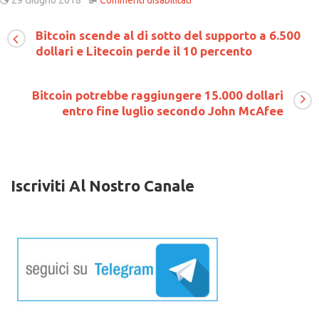
Facebook
permette
Bitcoin scende al di sotto del supporto a 6.500
ora
dollari e Litecoin perde il 10 percento
la
pubblicità
di
criptovalute
Bitcoin potrebbe raggiungere 15.000 dollari
ma
entro fine luglio secondo John McAfee
le
ICO
rimangono
escluse
Iscriviti Al Nostro Canale