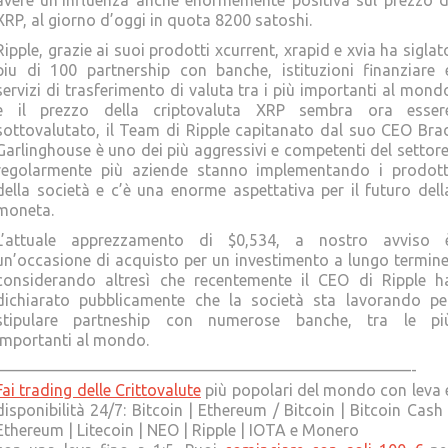
XRP, al giorno d’oggi in quota 8200 satoshi.
Ripple, grazie ai suoi prodotti xcurrent, xrapid e xvia ha siglat
piu di 100 partnership con banche, istituzioni finanziare 
servizi di trasferimento di valuta tra i più importanti al mond
e il prezzo della criptovaluta XRP sembra ora esser
sottovalutato, il Team di Ripple capitanato dal suo CEO Bra
Garlinghouse è uno dei più aggressivi e competenti del settore
regolarmente più aziende stanno implementando i prodott
della società e c’è una enorme aspettativa per il futuro dell
moneta.
L’attuale apprezzamento di $0,534, a nostro avviso 
un’occasione di acquisto per un investimento a lungo termine
considerando altresì che recentemente il CEO di Ripple h
dichiarato pubblicamente che la società sta lavorando pe
stipulare partneship con numerose banche, tra le pi
importanti al mondo.
——————————————————————————-
Fai trading delle Crittovalute
più popolari del mondo con leva 
disponibilità 24/7: Bitcoin | Ethereum / Bitcoin | Bitcoin Cash 
Ethereum | Litecoin | NEO | Ripple | IOTA e Monero