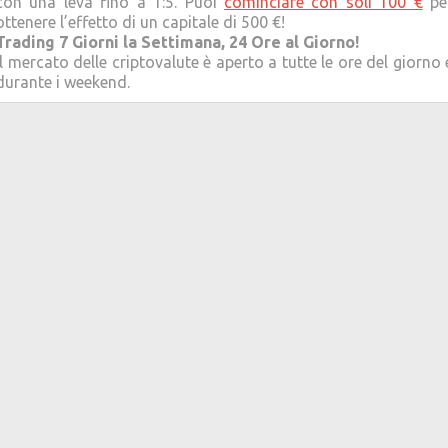
con una leva fino a 1:5. Puoi
cominciare con soli 100 €
pe
ottenere l’effetto di un capitale di 500 €!
Trading 7 Giorni la Settimana, 24 Ore al Giorno!
Il mercato delle criptovalute è aperto a tutte le ore del giorno 
durante i weekend.