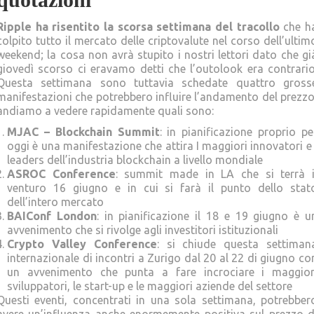
Ripple ha risentito la scorsa settimana del tracollo
che h
colpito tutto il mercato delle criptovalute nel corso dell’ultim
weekend; la cosa non avrà stupito i nostri lettori dato che gi
giovedì scorso ci eravamo detti che l’outolook era contrario
Questa settimana sono tuttavia schedate quattro gross
manifestazioni che potrebbero influire l’andamento del prezzo
andiamo a vedere rapidamente quali sono:
MJAC – Blockchain Summit
: in pianificazione proprio pe
oggi è una manifestazione che attira I maggiori innovatori e 
leaders dell’industria blockchain a livello mondiale
ASROC Conference
: summit made in LA che si terrà i
venturo 16 giugno e in cui si farà il punto dello stat
dell’intero mercato
BAIConf London
: in pianificazione il 18 e 19 giugno è u
avvenimento che si rivolge agli investitori istituzionali
Crypto Valley Conference
: si chiude questa settiman
internazionale di incontri a Zurigo dal 20 al 22 di giugno co
un avvenimento che punta a fare incrociare i maggior
sviluppatori, le start-up e le maggiori aziende del settore
Questi eventi, concentrati in una sola settimana, potrebber
avere un’influenza anche enormemente positiva sul prezzo d