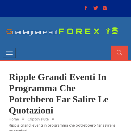
Skip
to
content
GUADAGNARE SUL FOREX
“Non litigate con il mercato, perché è come il tempo: anche
se non è sempre buono, ha sempre ragione”.
Toggle
navigation
Ripple Grandi Eventi In
Programma Che
Potrebbero Far Salire Le
Quotazioni
Home
Criptovalute
Ripple grandi eventi in programma che potrebbero far salire le
quotazioni