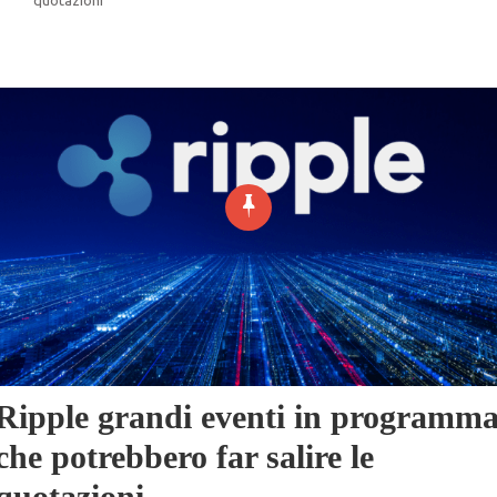
Ripple grandi eventi in programm
che potrebbero far salire le
quotazioni