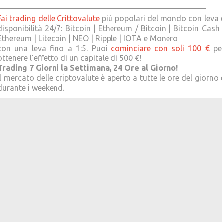
——————————————————————————-
Fai trading delle Crittovalute
più popolari del mondo con leva 
disponibilità 24/7: Bitcoin | Ethereum / Bitcoin | Bitcoin Cash 
Ethereum | Litecoin | NEO | Ripple | IOTA e Monero
con una leva fino a 1:5. Puoi
cominciare con soli 100 €
pe
ottenere l’effetto di un capitale di 500 €!
Trading 7 Giorni la Settimana, 24 Ore al Giorno!
Il mercato delle criptovalute è aperto a tutte le ore del giorno 
durante i weekend.