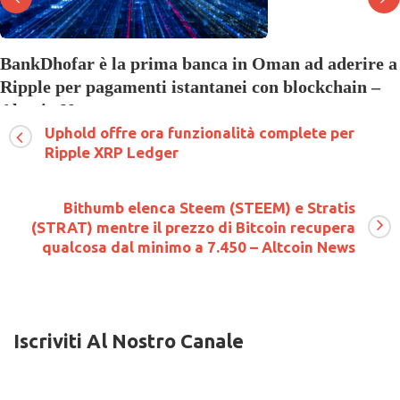
BankDhofar è la prima banca in Oman ad aderire a
Ripple per pagamenti istantanei con blockchain –
Altcoin News
Uphold offre ora funzionalità complete per
su
2 Maggio 2018
Commenti disabilitati
BankDhofar
Ripple XRP Ledger
è
la
prima
Bithumb elenca Steem (STEEM) e Stratis
banca
(STRAT) mentre il prezzo di Bitcoin recupera
in
qualcosa dal minimo a 7.450 – Altcoin News
Oman
ad
aderire
a
Ripple
per
Iscriviti Al Nostro Canale
pagamenti
istantanei
con
blockchain