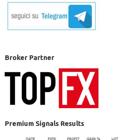
–
Altcoin
News
Broker Partner
Premium Signals Results