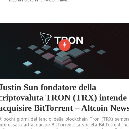
Justin Sun fondatore della
criptovaluta TRON (TRX) intende
acquisire BitTorrent – Altcoin New
A pochi giorni dal lancio della blockchain Tron (TRX) sembr
interessata ad acquisire BitTorrent. La società BitTorrent Inc.