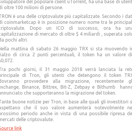
sviluppatore del popolare client uTorrent, ha una base di utent
di oltre 100 milioni di persone.
TRON è una delle criptovalute più capitalizzate. Secondo i dat
di coinmarketcap è in posizione numero nome tra le principal
criptovalute. Dopo un ICO di successo, ora ha un
capitalizzazione di mercato di oltre $ 4 miliardi , superata sol
da pochi altri.
Nella mattina di sabato 26 maggio TRX si sta muovendo i
rialzo di circa 2 punti percentuali, il token ha un valore d
$0,072.
Tra pochi giorni, il 31 maggio 2018 verrà lanciata la ret
principale di Tron, gli utenti che detengono il token TR
dovranno provvedere alla migrazione, recentemente gl
exchange, Binance, Bittrex, Bit-Z, Zebpay e Bithumb hann
annunciato che supporteranno la migrazione del token.
Tante buone notizie per Tron, in base alle quali gli investitori s
aspettano che il suo valore aumenterà notevolmente ne
prossimo periodo anche in vista di una possibile ripresa de
mercati delle criptovalute.
Source link