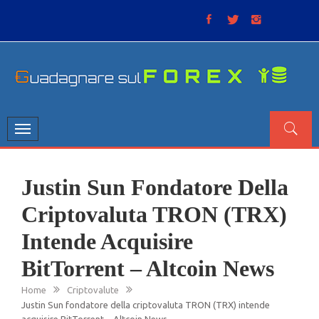
Skip
to
content
GUADAGNARE SUL FOREX
“Non litigate con il mercato, perché è come il tempo: anche
se non è sempre buono, ha sempre ragione”.
Toggle
navigation
Justin Sun Fondatore Della
Criptovaluta TRON (TRX)
Intende Acquisire
BitTorrent – Altcoin News
Home
Criptovalute
Justin Sun fondatore della criptovaluta TRON (TRX) intende
acquisire BitTorrent – Altcoin News