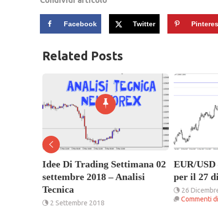
Facebook
Twitter
Pinteres
Related Posts
imana 08
Idee Di Trading Settimana 02
EUR/USD –
lisi
settembre 2018 – Analisi
per il 27 
Tecnica
26 Dicembr
Commenti dis
2 Settembre 2018
su
Commenti disabilitati