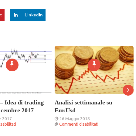
t
LinkedIn
 Idea di trading
Analisi settimanale su
dicembre 2017
Eur.Usd
e 2017
26 Maggio 2018
su
su
abilitati
Commenti disabilitati
EUR/USD
Analisi
–
settimanale