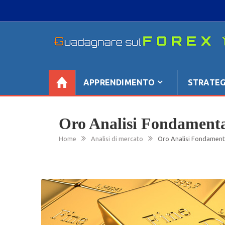
Skip
to
content
GUADAGNARE SUL FOREX
“Non litigate con il mercato, perché è come il te
se non è sempre buono, ha sempre ragione”.
APPRENDIMENTO
STRATEG
Oro Analisi Fondamental
Home
Analisi di mercato
Oro Analisi Fondamenta