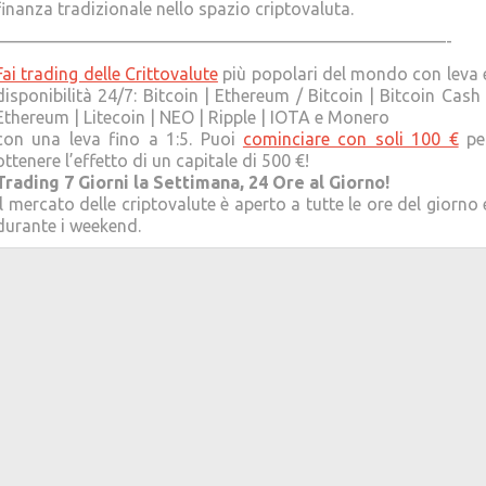
finanza tradizionale nello spazio criptovaluta.
——————————————————————————-
Fai trading delle Crittovalute
più popolari del mondo con leva 
disponibilità 24/7: Bitcoin | Ethereum / Bitcoin | Bitcoin Cash 
Ethereum | Litecoin | NEO | Ripple | IOTA e Monero
con una leva fino a 1:5. Puoi
cominciare con soli 100 €
pe
ottenere l’effetto di un capitale di 500 €!
Trading 7 Giorni la Settimana, 24 Ore al Giorno!
Il mercato delle criptovalute è aperto a tutte le ore del giorno 
durante i weekend.