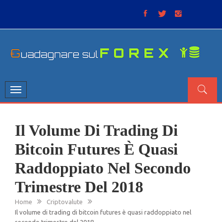
Skip
to
content
GUADAGNARE SUL FOREX
“Non litigate con il mercato, perché è come il tempo: anche
se non è sempre buono, ha sempre ragione”.
Toggle
navigation
Il Volume Di Trading Di
Bitcoin Futures È Quasi
Raddoppiato Nel Secondo
Trimestre Del 2018
Home
Criptovalute
Il volume di trading di bitcoin futures è quasi raddoppiato nel
secondo trimestre del 2018