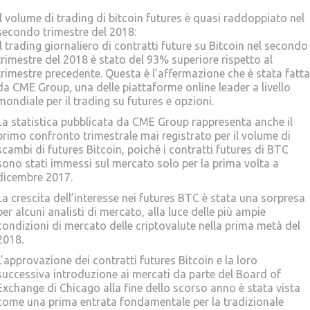
Il volume di trading di bitcoin futures è quasi raddoppiato nel
secondo trimestre del 2018:
Il trading giornaliero di contratti future su Bitcoin nel secondo
trimestre del 2018 è stato del 93% superiore rispetto al
trimestre precedente. Questa è l’affermazione che è stata fatta
da CME Group, una delle piattaforme online leader a livello
mondiale per il trading su futures e opzioni.
La statistica pubblicata da CME Group rappresenta anche il
primo confronto trimestrale mai registrato per il volume di
scambi di futures Bitcoin, poiché i contratti futures di BTC
sono stati immessi sul mercato solo per la prima volta a
dicembre 2017.
La crescita dell’interesse nei futures BTC è stata una sorpresa
per alcuni analisti di mercato, alla luce delle più ampie
condizioni di mercato delle criptovalute nella prima metà del
2018.
L’approvazione dei contratti futures Bitcoin e la loro
successiva introduzione ai mercati da parte del Board of
Exchange di Chicago alla fine dello scorso anno è stata vista
come una prima entrata fondamentale per la tradizionale