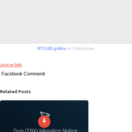
BTCUSD grafico
di TradingView
Source link
Facebook Commenti
Related Posts