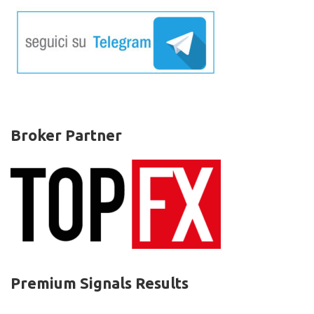
–
Altcoin
News
Broker Partner
Premium Signals Results