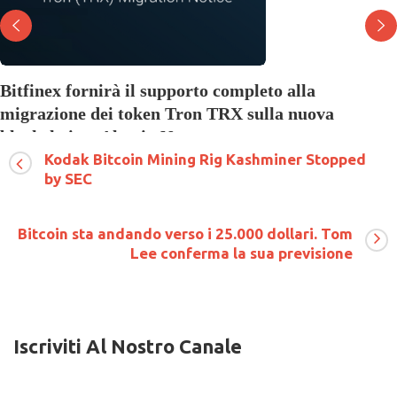
Bitfinex fornirà il supporto completo alla
migrazione dei token Tron TRX sulla nuova
blockchain – Altcoin News
Kodak Bitcoin Mining Rig Kashminer Stopped
su
3 Maggio 2018
Commenti disabilitati
Bitfinex
by SEC
fornirà
il
supporto
Bitcoin sta andando verso i 25.000 dollari. Tom
completo
Lee conferma la sua previsione
alla
migrazione
dei
token
Tron
TRX
Iscriviti Al Nostro Canale
sulla
nuova
blockchain