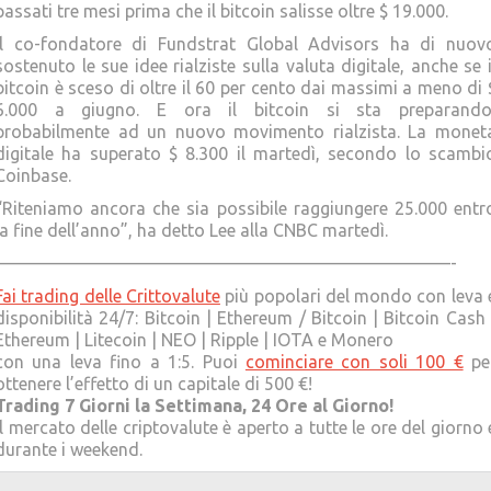
passati tre mesi prima che il bitcoin salisse oltre $ 19.000.
Il co-fondatore di Fundstrat Global Advisors ha di nuov
sostenuto le sue idee rialziste sulla valuta digitale, anche se i
bitcoin è sceso di oltre il 60 per cento dai massimi a meno di 
6.000 a giugno. E ora il bitcoin si sta preparando
probabilmente ad un nuovo movimento rialzista. La monet
digitale ha superato $ 8.300 il martedì, secondo lo scambi
Coinbase.
“Riteniamo ancora che sia possibile raggiungere 25.000 entr
la fine dell’anno”, ha detto Lee alla CNBC martedì.
——————————————————————————-
Fai trading delle Crittovalute
più popolari del mondo con leva 
disponibilità 24/7: Bitcoin | Ethereum / Bitcoin | Bitcoin Cash 
Ethereum | Litecoin | NEO | Ripple | IOTA e Monero
con una leva fino a 1:5. Puoi
cominciare con soli 100 €
pe
ottenere l’effetto di un capitale di 500 €!
Trading 7 Giorni la Settimana, 24 Ore al Giorno!
Il mercato delle criptovalute è aperto a tutte le ore del giorno 
durante i weekend.