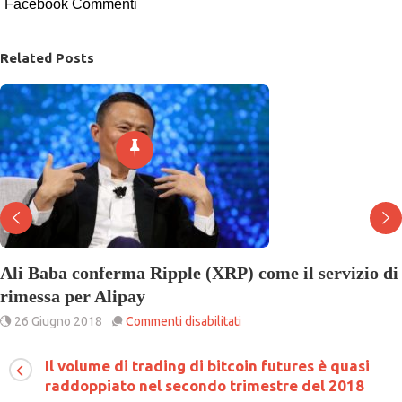
Facebook Commenti
Related Posts
ome il servizio di
Cresce il prezzo di Bitcoin men
sembra essere in difficoltà
s
20 Luglio 2018
Commenti disabilitati
C
ba
il
Il volume di trading di bitcoin futures è quasi
nferma
p
raddoppiato nel secondo trimestre del 2018
pple
di
RP)
Bi