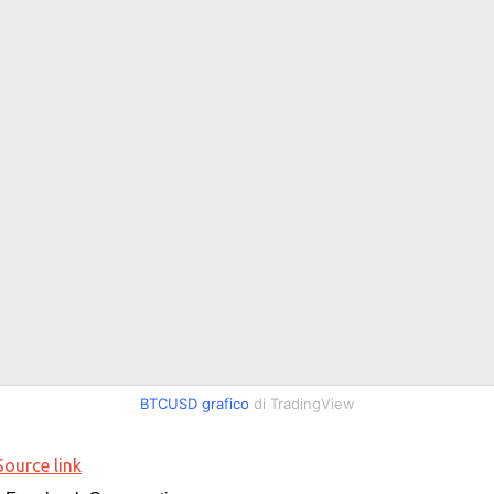
BTCUSD grafico
di TradingView
Source link