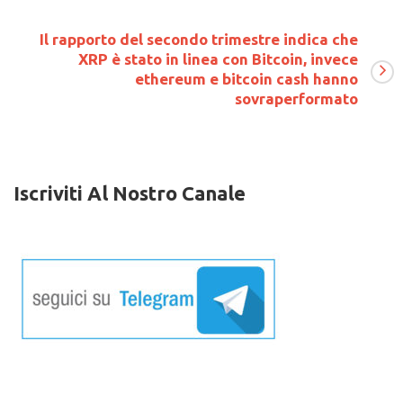
me
m
Ri
Il rapporto del secondo trimestre indica che
rvizio
(X
XRP è stato in linea con Bitcoin, invece
s
ethereum e bitcoin cash hanno
messa
e
r
in
sovraperformato
ipay
di
Iscriviti Al Nostro Canale