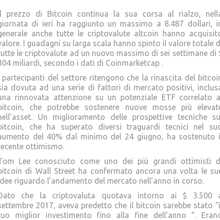
Il prezzo di Bitcoin continua la sua corsa al rialzo, nell
giornata di ieri ha raggiunto un massimo a 8.487 dollari, i
generale anche tutte le criptovalute altcoin hanno acquisit
valore. I guadagni su larga scala hanno spinto il valore totale d
tutte le criptovalute ad un nuovo massimo di sei settimane di 
304 miliardi, secondo i dati di Coinmarketcap .
I partecipanti del settore ritengono che la rinascita del bitcoi
sia dovuta ad una serie di fattori di mercato positivi, inclus
una rinnovata attenzione su un potenziale ETF correlato a
bitcoin, che potrebbe sostenere nuove mosse più elevat
nell’asset. Un miglioramento delle prospettive tecniche su
bitcoin, che ha superato diversi traguardi tecnici nel su
aumento del 40% dal minimo del 24 giugno, ha sostenuto i
recente ottimismo.
Tom Lee conosciuto come uno dei più grandi ottimisti d
bitcoin di Wall Street ha confermato ancora una volta le su
idee riguardo l’andamento del mercato nell’anno in corso.
Dato che la criptovaluta quotava intorno ai $ 3.500 
settembre 2017, aveva predetto che il bitcoin sarebbe stato “i
tuo miglior investimento fino alla fine dell’anno “. Eran