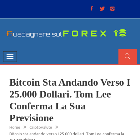
Skip
to
content
GUADAGNARE SUL FOREX
“Non litigate con il mercato, perché è come il tempo: anche
se non è sempre buono, ha sempre ragione”.
Toggle
navigation
Bitcoin Sta Andando Verso I
25.000 Dollari. Tom Lee
Conferma La Sua
Previsione
Home
Criptovalute
Bitcoin sta andando verso i 25.000 dollari. Tom Lee conferma la
sua previsione