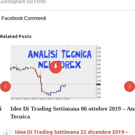
Guadagnare sul Forex
Facebook Commenti
Related Posts
Idee Di Trading Settimana 06 ottobre 2019 – Analisi
Tecnica
su
6 Ottobre 2019
Commenti disabilitati
Idee
Idee Di Trading Settimana 22 dicembre 2019 –