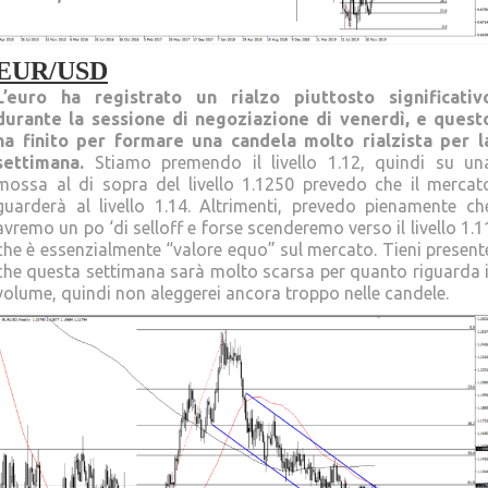
EUR/USD
L’euro ha registrato un rialzo piuttosto significativ
durante la sessione di negoziazione di venerdì, e quest
ha finito per formare una candela molto rialzista per l
settimana.
Stiamo premendo il livello 1.12, quindi su un
mossa al di sopra del livello 1.1250 prevedo che il mercat
guarderà al livello 1.14. Altrimenti, prevedo pienamente ch
avremo un po ‘di selloff e forse scenderemo verso il livello 1.1
che è essenzialmente “valore equo” sul mercato. Tieni present
che questa settimana sarà molto scarsa per quanto riguarda i
volume, quindi non aleggerei ancora troppo nelle candele.