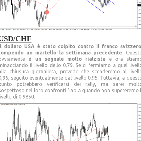
USD/CHF
Il dollaro USA è stato colpito contro il franco svizzero
rompendo un martello la settimana precedente
. Quest
ovviamente
è un segnale molto rialzista
e ora stiam
minacciando il livello dello 0,79. Se ci fermiamo a quel livell
alla chiusura giornaliera, prevedo che scenderemo al livell
0,96, seguito eventualmente dal livello 0,95. Tuttavia, a quest
punto potrebbero verificarsi dei rally, ma sarei molt
sospettoso nei loro confronti fino a quando non supereremo i
livello di 0,9850.