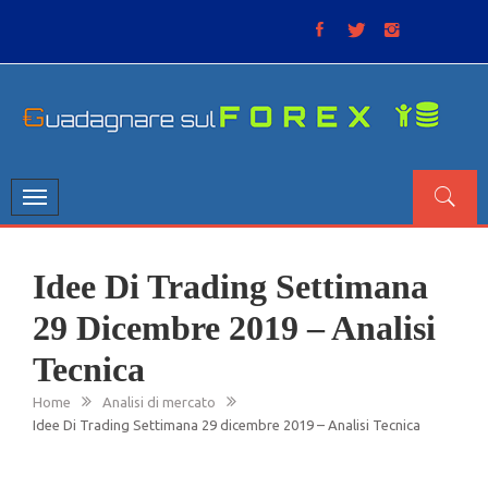
Skip
to
content
GUADAGNARE SUL FOREX
“Non litigate con il mercato, perché è come il tempo: anche
se non è sempre buono, ha sempre ragione”.
Toggle
navigation
Idee Di Trading Settimana
29 Dicembre 2019 – Analisi
Tecnica
Home
Analisi di mercato
Idee Di Trading Settimana 29 dicembre 2019 – Analisi Tecnica