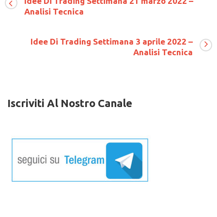
Idee Di Trading Settimana 21 marzo 2022 –
Idea
Analisi Tecnica
di
trading
giornaliera
Idee Di Trading Settimana 3 aprile 2022 –
per
il
Analisi Tecnica
27
dicembre
2017
Iscriviti Al Nostro Canale