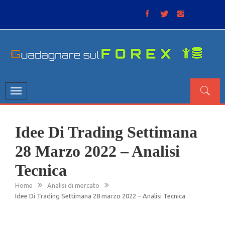
Skip
to
content
GUADAGNARE SUL FOREX
“Non litigate con il mercato, perché è come il tempo: anche
se non è sempre buono, ha sempre ragione”.
Toggle
navigation
Idee Di Trading Settimana
28 Marzo 2022 – Analisi
Tecnica
Home
Analisi di mercato
Idee Di Trading Settimana 28 marzo 2022 – Analisi Tecnica