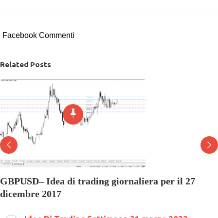
Facebook Commenti
Related Posts
GBPUSD– Idea di trading giornaliera per il 27
dicembre 2017
su
27 Dicembre 2017
Commenti disabilitati
GBPUSD–