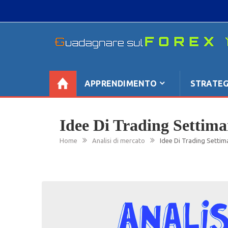
Skip
to
content
GUADAGNARE SUL FOREX
“Non litigate con il mercato, perché è come il te
se non è sempre buono, ha sempre ragione”.
APPRENDIMENTO
STRATEG
Idee Di Trading Settima
Home
Analisi di mercato
Idee Di Trading Settim