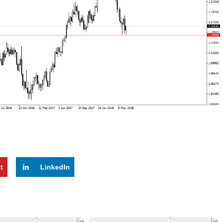
t
LinkedIn