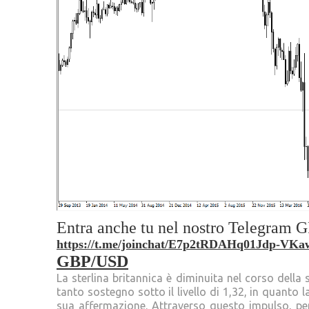
Entra anche tu nel nostro Telegra
https://t.me/joinchat/E7p2tRDAHq01Jdp-VK
GBP/USD
La sterlina britannica è diminuita nel corso dell
tanto sostegno sotto il livello di 1,32, in quanto 
sua affermazione. Attraverso questo impulso, pe