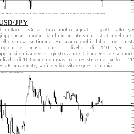
USD/JPY
Il dollaro USA è stato molto agitato rispetto allo ye
giapponese, commerciando in un intervallo ristretto nel cors
della scorsa settimana. Ho avuto molti dubbi con quest
coppia e penso che il livello di 110 yen si
approssimativamente il giusto valore. C’è un enorme support
a livello di 109 yen e una massiccia resistenza a livello di 11
yen. Francamente, sarà meglio evitare questa coppia.