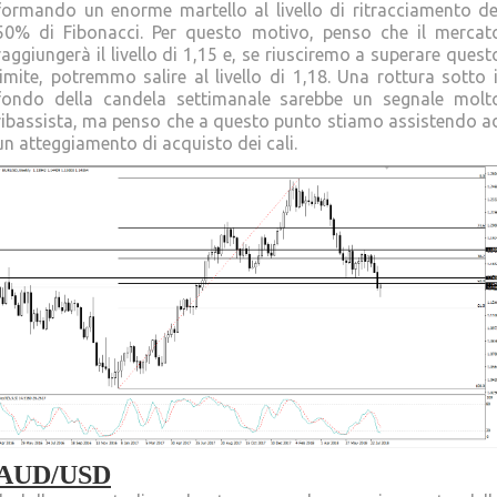
formando un enorme martello al livello di ritracciamento de
50% di Fibonacci. Per questo motivo, penso che il mercat
raggiungerà il livello di 1,15 e, se riusciremo a superare quest
limite, potremmo salire al livello di 1,18. Una rottura sotto i
fondo della candela settimanale sarebbe un segnale molt
ribassista, ma penso che a questo punto stiamo assistendo a
un atteggiamento di acquisto dei cali.
AUD/USD