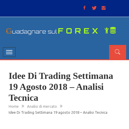
Skip
to
content
GUADAGNARE SUL FOREX
“Non litigate con il mercato, perché è come il tempo: anche
se non è sempre buono, ha sempre ragione”.
Toggle
navigation
Idee Di Trading Settimana
19 Agosto 2018 – Analisi
Tecnica
Home
Analisi di mercato
Idee Di Trading Settimana 19 agosto 2018 – Analisi Tecnica