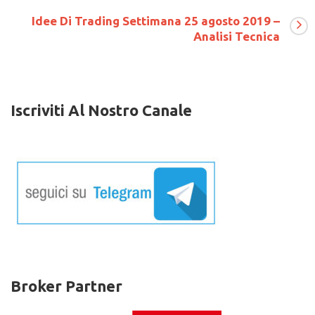
nuova
settimana
Idee Di Trading Settimana 25 agosto 2019 –
nei
Analisi Tecnica
mercati
valutari
Iscriviti Al Nostro Canale
Broker Partner