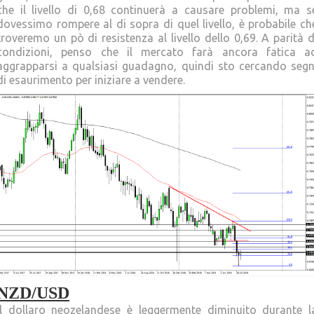
che il livello di 0,68 continuerà a causare problemi, ma s
dovessimo rompere al di sopra di quel livello, è probabile ch
troveremo un pò di resistenza al livello dello 0,69. A parità d
condizioni, penso che il mercato farà ancora fatica a
aggrapparsi a qualsiasi guadagno, quindi sto cercando segn
di esaurimento per iniziare a vendere.
NZD/USD
Il dollaro neozelandese è leggermente diminuito durante l