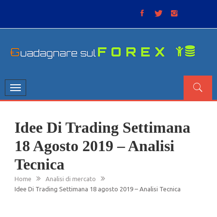
Skip
to
content
GUADAGNARE SUL FOREX
“Non litigate con il mercato, perché è come il tempo: anche
se non è sempre buono, ha sempre ragione”.
Toggle
navigation
Idee Di Trading Settimana
18 Agosto 2019 – Analisi
Tecnica
Home
Analisi di mercato
Idee Di Trading Settimana 18 agosto 2019 – Analisi Tecnica