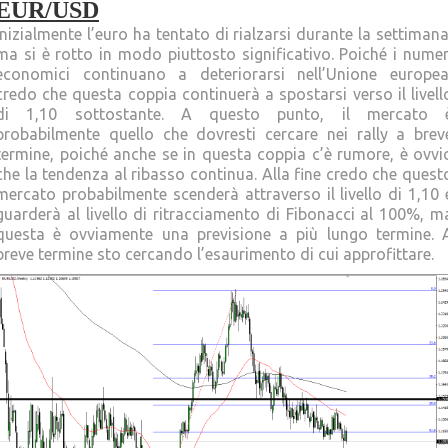
EUR/USD
Inizialmente l’euro ha tentato di rialzarsi durante la settimana
ma si è rotto in modo piuttosto significativo. Poiché i numer
economici continuano a deteriorarsi nell’Unione europea
credo che questa coppia continuerà a spostarsi verso il livell
di 1,10 sottostante. A questo punto, il mercato 
probabilmente quello che dovresti cercare nei rally a brev
termine, poiché anche se in questa coppia c’è rumore, è ovvi
che la tendenza al ribasso continua. Alla fine credo che quest
mercato probabilmente scenderà attraverso il livello di 1,10 
guarderà al livello di ritracciamento di Fibonacci al 100%, m
questa è ovviamente una previsione a più lungo termine. 
breve termine sto cercando l’esaurimento di cui approfittare.