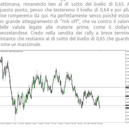
settimana, rimanendo ben al di sotto del livello di 0,65. 
questo punto, penso che testeremo il livello di 0,64 e poi all
fine romperemo da qui. Ha perfettamente senso poiché esist
un grande atteggiamento di “risk off”, che va contro il valor
delle valute legate alle materie prime, come il dollar
neozelandese. Credo nella vendita dei rally a breve termin
fintanto che restiamo al di sotto del livello di 0,65 che guard
come un massimale.