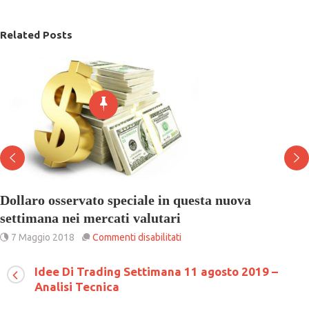
Related Posts
Dollaro osservato speciale in questa nuova
settimana nei mercati valutari
su
7 Maggio 2018
Commenti disabilitati
Dollaro
osservato
Idee Di Trading Settimana 11 agosto 2019 –
speciale
Analisi Tecnica
in
questa