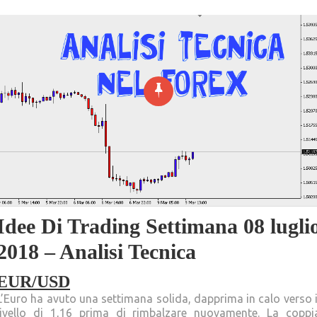
Idee Di Trading Settimana 08 lugli
2018 – Analisi Tecnica
EUR/USD
L’Euro ha avuto una settimana solida, dapprima in calo verso i
livello di 1,16 prima di rimbalzare nuovamente. La coppi