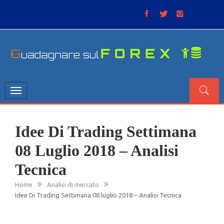
Skip
to
content
GUADAGNARE SUL FOREX
“Non litigate con il mercato, perché è come il tempo: anche
se non è sempre buono, ha sempre ragione”.
Toggle
navigation
Idee Di Trading Settimana
08 Luglio 2018 – Analisi
Tecnica
Home
Analisi di mercato
Idee Di Trading Settimana 08 luglio 2018 – Analisi Tecnica