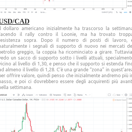
USD/CAD
Il dollaro americano inizialmente ha trascorso la settiman
facendo il rally contro il Loonie, ma ha trovato tropp
resistenza sopra. Dopo il numero di posti di lavoro, 
naturalmente i segnali di supporto di nuovo nei mercati de
petrolio greggio, la coppia ha ricominciato a girare. Tuttavia
vedo un sacco di supporto sotto i livelli attuali, specialment
vicino al livello di 1,30, e penso che il supporto si estenda fin
ad almeno il livello di 1,28. C’è una grande “zona” in quest’are
per offrire valore, quindi penso che inizialmente andremo più i
basso, e poi ci dovrebbero essere degli acquirenti più avant
nella settimana.