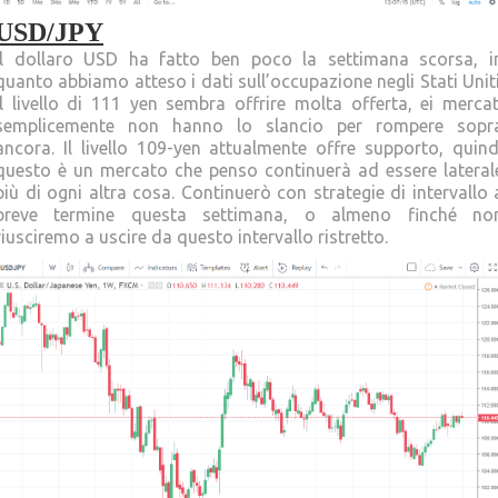
USD/JPY
Il dollaro USD ha fatto ben poco la settimana scorsa, i
quanto abbiamo atteso i dati sull’occupazione negli Stati Uniti
Il livello di 111 yen sembra offrire molta offerta, ei mercat
semplicemente non hanno lo slancio per rompere sopr
ancora. Il livello 109-yen attualmente offre supporto, quind
questo è un mercato che penso continuerà ad essere lateral
più di ogni altra cosa. Continuerò con strategie di intervallo 
breve termine questa settimana, o almeno finché no
riusciremo a uscire da questo intervallo ristretto.