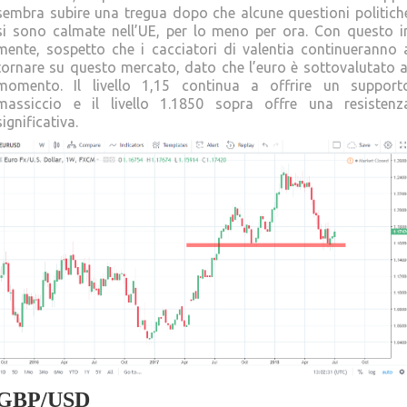
sembra subire una tregua dopo che alcune questioni politich
si sono calmate nell’UE, per lo meno per ora. Con questo i
mente, sospetto che i cacciatori di valentia continueranno 
tornare su questo mercato, dato che l’euro è sottovalutato a
momento. Il livello 1,15 continua a offrire un support
massiccio e il livello 1.1850 sopra offre una resistenz
significativa.
GBP/USD