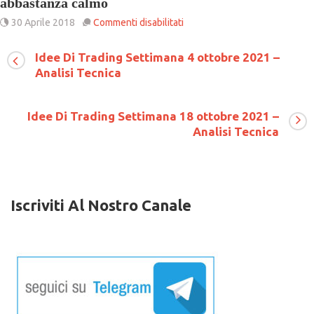
abbastanza calmo
su
30 Aprile 2018
Commenti disabilitati
I
mercati
Idee Di Trading Settimana 4 ottobre 2021 –
valutari
Analisi Tecnica
iniziano
la
settimana
in
Idee Di Trading Settimana 18 ottobre 2021 –
modo
Analisi Tecnica
abbastanza
calmo
Iscriviti Al Nostro Canale