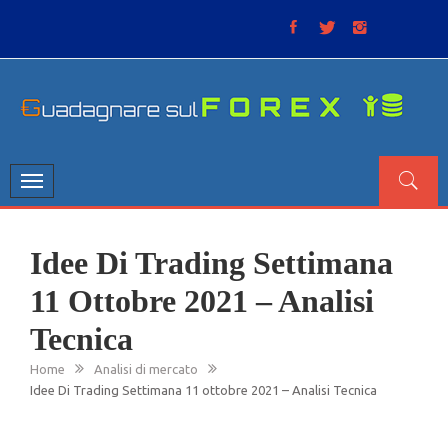
Skip
to
content
GUADAGNARE SUL FOREX
“Non litigate con il mercato, perché è come il tempo: anche
se non è sempre buono, ha sempre ragione”.
Toggle
navigation
Idee Di Trading Settimana
11 Ottobre 2021 – Analisi
Tecnica
Home
Analisi di mercato
Idee Di Trading Settimana 11 ottobre 2021 – Analisi Tecnica