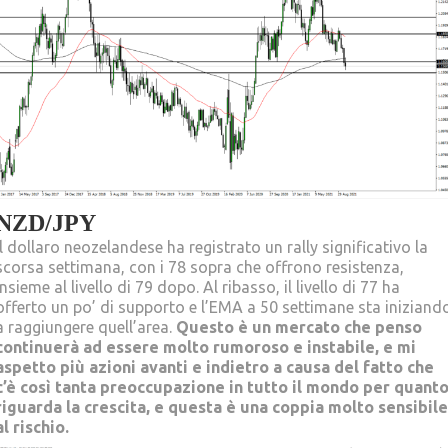
NZD/JPY
Il dollaro neozelandese ha registrato un rally significativo la
scorsa settimana, con i 78 sopra che offrono resistenza,
insieme al livello di 79 dopo. Al ribasso, il livello di 77 ha
offerto un po’ di supporto e l’EMA a 50 settimane sta iniziand
a raggiungere quell’area.
Questo è un mercato che penso
continuerà ad essere molto rumoroso e instabile, e mi
aspetto più azioni avanti e indietro a causa del fatto che
c’è così tanta preoccupazione in tutto il mondo per quant
riguarda la crescita, e questa è una coppia molto sensibile
al rischio.