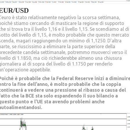
EUR/USD
L’euro è stato relativamente negativo la scorsa settimana,
poiché stiamo cercando di masticare la regione di supporto
che si trova tra il livello 1,16 e il livello 1,15. Se scendiamo al di
sotto del livello di 1,15, è molto probabile che questo mercato
scenda, magari raggiungendo un minimo di 1,1250. D’altra
parte, se riuscissimo a eliminare la parte superiore della
precedente candela settimanale, potremmo muoverci verso il
livello di 1.1850, ma ciò richiederebbe almeno una chiusura
giornaliera al di sopra del livello di 1.1750 per renderlo
un’operazione appetibile.
Poiché è probabile che la Federal Reserve inizi a diminuir
entro la fine dell’anno, è molto probabile che la coppia
continuerà a vedere una pressione al ribasso a causa del
fatto che la BCE sta solo espandendo il suo bilancio a
questo punto e l’
UE
sta avendo problemi anche
autoalimentandosi.