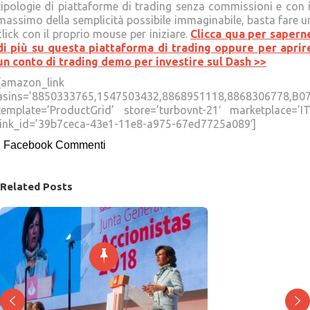
tipologie di piattaforme di trading senza commissioni e con i
massimo della semplicità possibile immaginabile, basta fare u
click con il proprio mouse per iniziare.
Clicca qua per sapern
di più su questa piattaforma di trading oppure per aprir
un conto di trading demo per investire sul Dash >>
[amazon_link
asins=’8850333765,1547503432,8868951118,8868306778,B
template=’ProductGrid’ store=’turbovnt-21′ marketplace=’IT
link_id=’39b7ceca-43e1-11e8-a975-67ed7725a089′]
Facebook Commenti
Related Posts