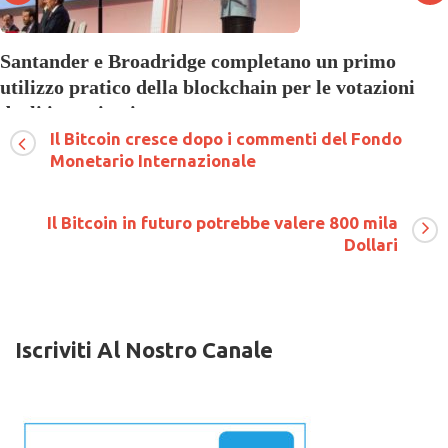
Santander e Broadridge completano un primo
utilizzo pratico della blockchain per le votazioni
degli investitori
Il Bitcoin cresce dopo i commenti del Fondo
su
19 Maggio 2018
Commenti disabilitati
Santander
Monetario Internazionale
e
Broadridge
completano
Il Bitcoin in futuro potrebbe valere 800 mila
un
Dollari
primo
utilizzo
pratico
della
blockchain
per
Iscriviti Al Nostro Canale
le
votazioni
degli
investitori