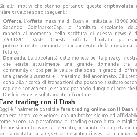
Gli altri motivi che stanno portando questa
criptovaluta
salire di valore sono i seguenti:
Offerta
. L’offerta massima di Dash è limitata a 18.900.000
Secondo CoinMarketCap, la fornitura circolante dell
moneta al momento della scrittura di questa news è d
7.930.891 DASH. Questa offerta limitata potrebb
potenzialmente comportare un aumento della domanda i
futuro.
Domanda
. La popolarità delle monete per la privacy mostr
che esiste attualmente una grande domanda tra l
community cripto per le valute che sono in grado di offrir
una grande sicurezza e il massimo dell’anonimato. Gli utent
sono alla ricerca di transazioni che possano risultare esser
rapide e convenienti, e stiamo parlando dunque di aree che i
Dash intende assolutamente affrontare.
Fare trading con il Dash
Oggi è finalmente possibile
fare trading online con il Dash
i
maniera semplice e veloce, con un broker sicuro ed affidabil
come eToro. La piattaforma di trading eToro è tra le miglior
che possiamo trovare sul mercato, in quanto è completament
regolamentata dalla CySEC e consente di investire in numeros