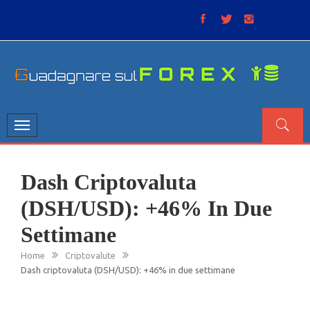
Skip
to
content
GUADAGNARE SUL FOREX
“Non litigate con il mercato, perché è come il tempo: anche
se non è sempre buono, ha sempre ragione”.
Toggle
navigation
Dash Criptovaluta
(DSH/USD): +46% In Due
Settimane
Home
Criptovalute
Dash criptovaluta (DSH/USD): +46% in due settimane