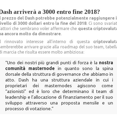
Dash arriverà a 3000 entro fine 2018?
Il
prezzo del Dash potrebbe potenzialmente raggiungere i
livello di 3000 dollari entro la fine del 2018
. Ci sono svariat
fattori che sembrano voler affermare che
questa criptovalut
ha ancora molto da dimostrare
.
Il rinnovato interesse all’interno di questa
criptovalut
sembrerebbe arrivare grazie alla roadmap del suo team, tabell
di marcia che risulta essere molto ambiziosa:
“Uno dei nostri più grandi punti di forza è la
nostra
comunità masternode
in quanto sono la spina
dorsale della struttura di governance che abbiamo in
atto. Dash ha una struttura aziendale in cui i
proprietari dei masternodes agiscono come
“azionisti” ed è loro che determinano il team di
leadership e l’allocazione di finanziamento per il suo
sviluppo attraverso una proposta mensile e un
processo di votazione.”