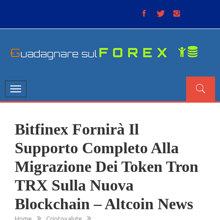
Skip
to
content
GUADAGNARE SUL FOREX
“Non litigate con il mercato, perché è come il tempo: anche
se non è sempre buono, ha sempre ragione”.
Toggle
navigation
Bitfinex Fornirà Il
Supporto Completo Alla
Migrazione Dei Token Tron
TRX Sulla Nuova
Blockchain – Altcoin News
Home
Criptovalute