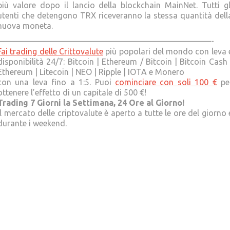
più valore dopo il lancio della blockchain MainNet. Tutti gl
utenti che detengono TRX riceveranno la stessa quantità dell
nuova moneta.
——————————————————————————-
Fai trading delle Crittovalute
più popolari del mondo con leva 
disponibilità 24/7: Bitcoin | Ethereum / Bitcoin | Bitcoin Cash 
Ethereum | Litecoin | NEO | Ripple | IOTA e Monero
con una leva fino a 1:5. Puoi
cominciare con soli 100 €
pe
ottenere l’effetto di un capitale di 500 €!
Trading 7 Giorni la Settimana, 24 Ore al Giorno!
Il mercato delle criptovalute è aperto a tutte le ore del giorno 
durante i weekend.