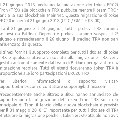
Il 21 giugno 2018, vedremo la migrazione dei token ERC2
Tron (TRX) alla blockchain TRX pubblica mentre il team TRO
lancia la sua blockchain MainNet. Questa migrazione di toke
ERC20 inizierà il 21 giugno 2018 (UTC / GMT + 08: 00) .
Tra il 21 giugno e il 24 giugno , tutti i prelievi TRX sarann
sospesi da Bitfinex. Depositi e prelievi saranno sospesi il 2
giugno e riprenderanno il 26 giugno . Il trading TRX non sar
influenzato da questo.
Bitfinex fornirà il supporto completo per tutti i titolari di toke
TRX e qualsiasi attività associata alla migrazione TRX verr
gestita automaticamente dal team di Bitfinex per garantire un
migrazione regolare. Tutti gli utenti riceveranno token TRX i
proporzione alle loro partecipazioni ERC20 TRX.
Per ulteriori informazioni o supporto, visitar
support.bitfinex.com o contattare support@bitfinex.com .
Precedentemente anche Bittrex e Bit-Z hanno annunciato ch
supporteranno la migrazione del token Tron TRX sulla ret
principale di Tron, il lancio della nuova blockchain è previst
per il 31 maggio 2018. E’ importante per tutti i titolare di TR
effettuare la migrazione poichè il token erc-20 attuale non avr