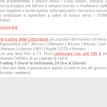
che proietterebbe il prezzo verso i 6.000 dollari, tuttavia l
storia insegna che bitcoin è sempre riuscito a risollevarsi dall
fasi negative e anche questa volta pensiamo che possa riuscir
a rimbalzare e riprendere a salire di nuovo verso i 10.00
dollari.
Source link
——————————————————————————-
Fai trading delle Crittovalute
più popolari del mondo con leva 
disponibilità 24/7: Bitcoin | Ethereum / Bitcoin | Bitcoin Cash 
Ethereum | Litecoin | NEO | Ripple | IOTA e Monero
con una leva fino a 1:5. Puoi
cominciare con soli 100 €
pe
ottenere l’effetto di un capitale di 500 €!
Trading 7 Giorni la Settimana, 24 Ore al Giorno!
Il mercato delle criptovalute è aperto a tutte le ore del giorno 
durante i weekend.