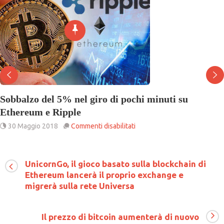
Sobbalzo del 5% nel giro di pochi minuti su
Ethereum e Ripple
su
30 Maggio 2018
Commenti disabilitati
Sobbalzo
del
5%
nel
UnicornGo, il gioco basato sulla blockchain di
giro
Ethereum lancerà il proprio exchange e
di
migrerà sulla rete Universa
pochi
minuti
su
Ethereum
Il prezzo di bitcoin aumenterà di nuovo