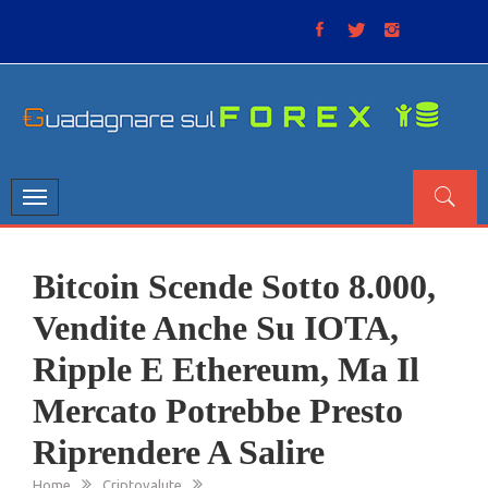
Skip
to
content
GUADAGNARE SUL FOREX
“Non litigate con il mercato, perché è come il tempo: anche
se non è sempre buono, ha sempre ragione”.
Toggle
navigation
Bitcoin Scende Sotto 8.000,
Vendite Anche Su IOTA,
Ripple E Ethereum, Ma Il
Mercato Potrebbe Presto
Riprendere A Salire
Home
Criptovalute