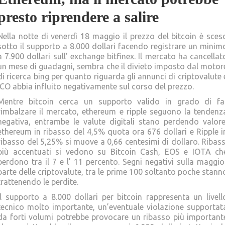
presto riprendere a salire
Nella notte di venerdì 18 maggio il prezzo del bitcoin è sces
sotto il supporto a 8.000 dollari facendo registrare un minim
a 7.900 dollari sull’ exchange bitfinex. Il mercato ha cancellat
un mese di guadagni, sembra che il divieto imposto dal motor
di ricerca bing per quanto riguarda gli annunci di criptovalute 
ICO abbia influito negativamente sul corso del prezzo.
Mentre bitcoin cerca un supporto valido in grado di fa
rimbalzare il mercato, ethereum e ripple seguono la tendenz
negativa, entrambe le valute digitali stano perdendo valore
ethereum in ribasso del 4,5% quota ora 676 dollari e Ripple i
ribasso del 5,25% si muove a 0,66 centesimi di dollaro. Ribass
più accentuati si vedono su Bitcoin Cash, EOS e IOTA ch
perdono tra il 7 e l’ 11 percento. Segni negativi sulla maggio
parte delle criptovalute, tra le prime 100 soltanto poche stann
trattenendo le perdite.
Il supporto a 8.000 dollari per bitcoin rappresenta un livell
tecnico molto importante, un’eventuale violazione supportat
da forti volumi potrebbe provocare un ribasso più important