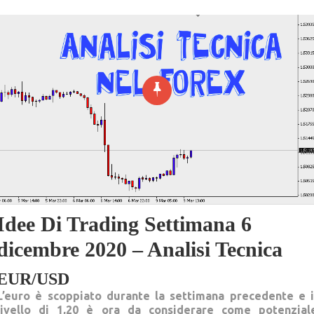
Idee Di Trading Settimana 6
dicembre 2020 – Analisi Tecnica
EUR/USD
L’euro è scoppiato durante la settimana precedente e i
livello di 1,20 è ora da considerare come potenzial