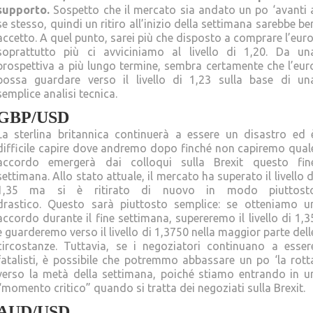
supporto.
Sospetto che il mercato sia andato un po ‘avanti 
se stesso, quindi un ritiro all’inizio della settimana sarebbe be
accetto. A quel punto, sarei più che disposto a comprare l’euro
soprattutto più ci avviciniamo al livello di 1,20. Da un
prospettiva a più lungo termine, sembra certamente che l’eur
possa guardare verso il livello di 1,23 sulla base di un
semplice analisi tecnica.
GBP/USD
La sterlina britannica continuerà a essere un disastro ed 
difficile capire dove andremo dopo finché non capiremo qual
accordo emergerà dai colloqui sulla Brexit questo fin
settimana. Allo stato attuale, il mercato ha superato il livello d
1,35 ma si è ritirato di nuovo in modo piuttost
drastico. Questo sarà piuttosto semplice: se otteniamo u
accordo durante il fine settimana, supereremo il livello di 1,3
e guarderemo verso il livello di 1,3750 nella maggior parte dell
circostanze. Tuttavia, se i negoziatori continuano a esser
fatalisti, è possibile che potremmo abbassare un po ‘la rott
verso la metà della settimana, poiché stiamo entrando in u
“momento critico” quando si tratta dei negoziati sulla Brexit.
AUD/USD