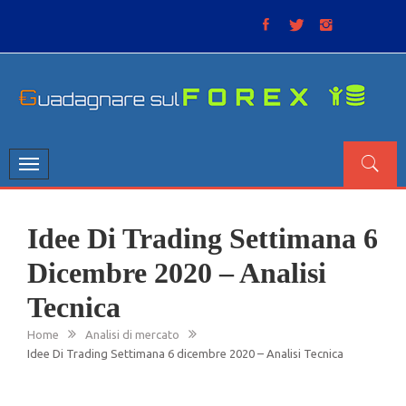
Skip
to
content
GUADAGNARE SUL FOREX
“Non litigate con il mercato, perché è come il tempo: anche
se non è sempre buono, ha sempre ragione”.
Toggle
navigation
Idee Di Trading Settimana 6
Dicembre 2020 – Analisi
Tecnica
Home
Analisi di mercato
Idee Di Trading Settimana 6 dicembre 2020 – Analisi Tecnica