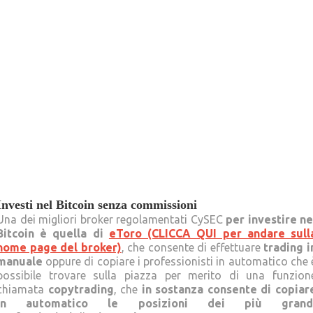
Investi nel Bitcoin senza commissioni
Una dei migliori broker regolamentati CySEC
per investire ne
Bitcoin è quella di
eToro (CLICCA QUI per andare sull
home page del broker)
, che consente di effettuare
trading i
manuale
oppure di copiare i professionisti in automatico che 
possibile trovare sulla piazza per merito di una funzion
chiamata
copytrading
, che
in sostanza consente di copiar
in automatico le posizioni dei più grand