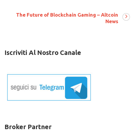
scambiarli
senza
internet
The Future of Blockchain Gaming – Altcoin
News
Iscriviti Al Nostro Canale
Broker Partner