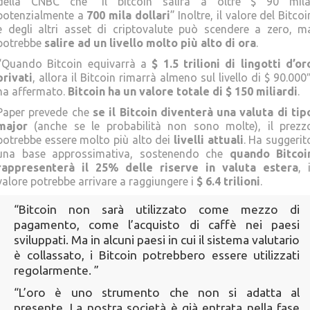
della CNBC che “Il bitcoin salirà a oltre $ 90 mila
potenzialmente a
700 mila dollari
” Inoltre, il valore del Bitcoi
e degli altri asset di criptovalute può scendere a zero, m
potrebbe
salire ad un livello molto più alto di ora
.
“Quando Bitcoin equivarrà a
$ 1.5 trilioni di lingotti d’or
privati
, allora il Bitcoin rimarrà almeno sul livello di $ 90.000″
ha affermato.
Bitcoin ha un valore totale di $ 150 miliardi
.
Paper prevede che
se il Bitcoin diventerà una valuta di tip
major
(anche se le probabilità non sono molte), il prezz
potrebbe essere molto più alto dei
livelli attuali
. Ha suggerit
una base approssimativa, sostenendo che
quando Bitcoi
rappresenterà il 25% delle riserve in valuta estera
, i
valore potrebbe arrivare a raggiungere i
$ 6.4 trilioni
.
“Bitcoin non sarà utilizzato come mezzo di
pagamento, come l’acquisto di caffè nei paesi
sviluppati. Ma in alcuni paesi in cui il sistema valutario
è collassato, i Bitcoin potrebbero essere utilizzati
regolarmente. ”
“L’oro è uno strumento che non si adatta al
presente. La nostra società è già entrata nella fase