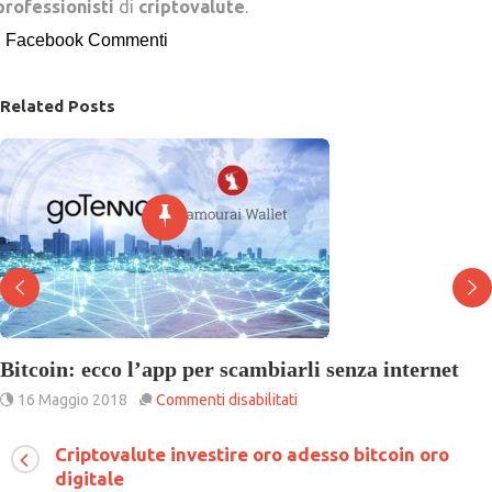
professionisti
di
criptovalute
.
Facebook Commenti
Related Posts
Bitcoin: ecco l’app per scambiarli senza internet
su
16 Maggio 2018
Commenti disabilitati
Bitcoin:
ecco
Criptovalute investire oro adesso bitcoin oro
l’app
digitale
per