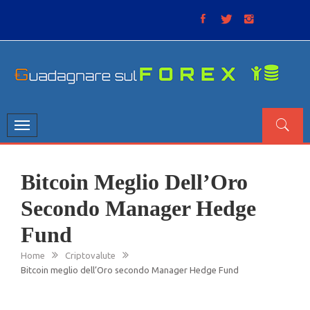
Skip
to
content
GUADAGNARE SUL FOREX
“Non litigate con il mercato, perché è come il tempo: anche
se non è sempre buono, ha sempre ragione”.
Toggle
navigation
Bitcoin Meglio Dell’Oro
Secondo Manager Hedge
Fund
Home
Criptovalute
Bitcoin meglio dell’Oro secondo Manager Hedge Fund