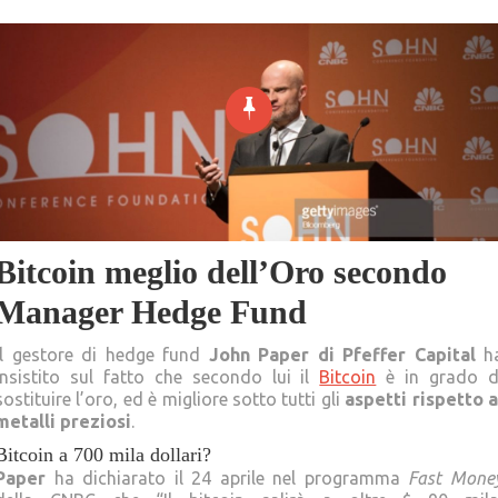
Bitcoin meglio dell’Oro secondo
Manager Hedge Fund
Il gestore di hedge fund
John Paper di Pfeffer Capital
h
insistito sul fatto che secondo lui il
Bitcoin
è in grado d
sostituire l’oro, ed è migliore sotto tutti gli
aspetti rispetto a
metalli preziosi
.
Bitcoin a 700 mila dollari?
Paper
ha dichiarato il 24 aprile nel programma
Fast Mone