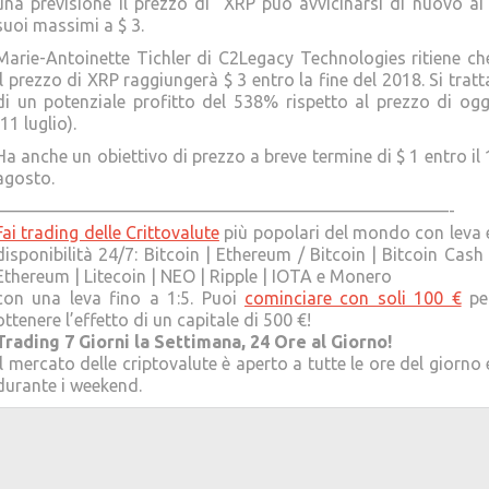
una previsione il prezzo di XRP può avvicinarsi di nuovo ai 
suoi massimi a $ 3.
Marie-Antoinette Tichler di C2Legacy Technologies ritiene ch
il prezzo di XRP raggiungerà $ 3 entro la fine del 2018. Si tratt
di un potenziale profitto del 538% rispetto al prezzo di ogg
(11 luglio).
Ha anche un obiettivo di prezzo a breve termine di $ 1 entro il 
agosto.
——————————————————————————-
Fai trading delle Crittovalute
più popolari del mondo con leva 
disponibilità 24/7: Bitcoin | Ethereum / Bitcoin | Bitcoin Cash 
Ethereum | Litecoin | NEO | Ripple | IOTA e Monero
con una leva fino a 1:5. Puoi
cominciare con soli 100 €
pe
ottenere l’effetto di un capitale di 500 €!
Trading 7 Giorni la Settimana, 24 Ore al Giorno!
Il mercato delle criptovalute è aperto a tutte le ore del giorno 
durante i weekend.