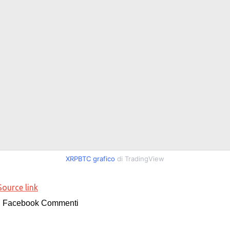
XRPBTC grafico
di TradingView
Source link
Facebook Commenti