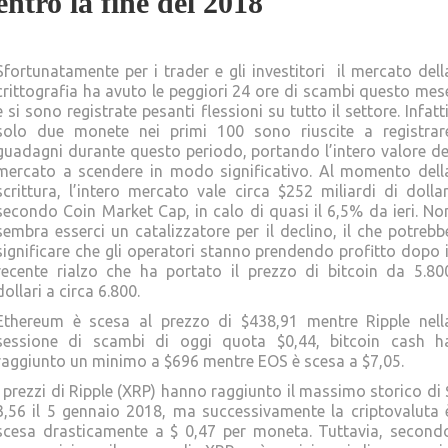
entro la fine del 2018
Sfortunatamente per i trader e gli investitori il mercato dell
crittografia ha avuto le peggiori 24 ore di scambi questo mes
e si sono registrate pesanti flessioni su tutto il settore. Infatti
solo due monete nei primi 100 sono riuscite a registrar
guadagni durante questo periodo, portando l’intero valore de
mercato a scendere in modo significativo. Al momento dell
scrittura, l’intero mercato vale circa $252 miliardi di dollar
secondo Coin Market Cap, in calo di quasi il 6,5% da ieri. No
sembra esserci un catalizzatore per il declino, il che potrebb
significare che gli operatori stanno prendendo profitto dopo i
recente rialzo che ha portato il prezzo di bitcoin da 5.80
dollari a circa 6.800.
Ethereum è scesa al prezzo di $438,91 mentre Ripple nell
sessione di scambi di oggi quota $0,44, bitcoin cash h
raggiunto un minimo a $696 mentre EOS è scesa a $7,05.
I prezzi di Ripple (XRP) hanno raggiunto il massimo storico di 
3,56 il 5 gennaio 2018, ma successivamente la criptovaluta 
scesa drasticamente a $ 0,47 per moneta. Tuttavia, second