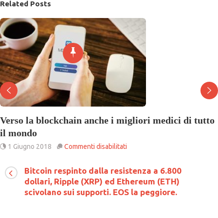
Related Posts
Verso la blockchain anche i migliori medici di tutto
il mondo
su
1 Giugno 2018
Commenti disabilitati
Verso
la
Bitcoin respinto dalla resistenza a 6.800
blockchain
dollari, Ripple (XRP) ed Ethereum (ETH)
anche
i
scivolano sui supporti. EOS la peggiore.
migliori
medici
di