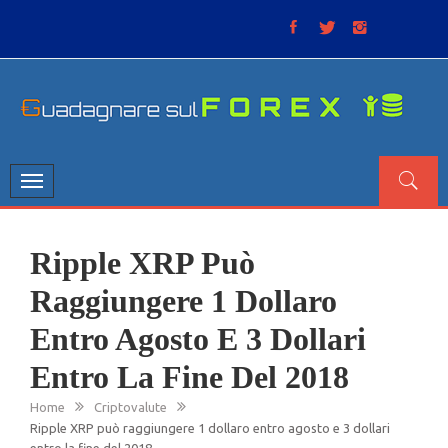
Skip
to
content
GUADAGNARE SUL FOREX
“Non litigate con il mercato, perché è come il tempo: anche
se non è sempre buono, ha sempre ragione”.
Toggle
navigation
Ripple XRP Può
Raggiungere 1 Dollaro
Entro Agosto E 3 Dollari
Entro La Fine Del 2018
Home
Criptovalute
Ripple XRP può raggiungere 1 dollaro entro agosto e 3 dollari
entro la fine del 2018