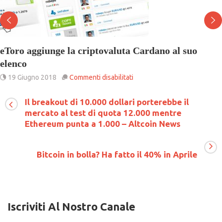
 criptovaluta Cardano al suo
Elon Musk Invest
7 Maggio 2018
Co
su
menti disabilitati
eToro
aggiunge
Il breakout di 10.000 dollari porterebbe il
la
mercato al test di quota 12.000 mentre
criptovaluta
Cardano
Ethereum punta a 1.000 – Altcoin News
al
suo
elenco
Bitcoin in bolla? Ha fatto il 40% in Aprile
Iscriviti Al Nostro Canale