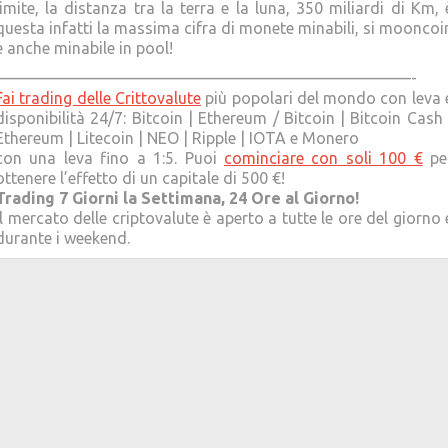
limite, la distanza tra la terra e la luna, 350 miliardi di Km, 
questa infatti la massima cifra di monete minabili, si mooncoi
è anche minabile in pool!
——————————————————————————-
Fai trading delle Crittovalute
più popolari del mondo con leva 
disponibilità 24/7: Bitcoin | Ethereum / Bitcoin | Bitcoin Cash 
Ethereum | Litecoin | NEO | Ripple | IOTA e Monero
con una leva fino a 1:5. Puoi
cominciare con soli 100 €
pe
ottenere l’effetto di un capitale di 500 €!
Trading 7 Giorni la Settimana, 24 Ore al Giorno!
Il mercato delle criptovalute è aperto a tutte le ore del giorno 
durante i weekend.