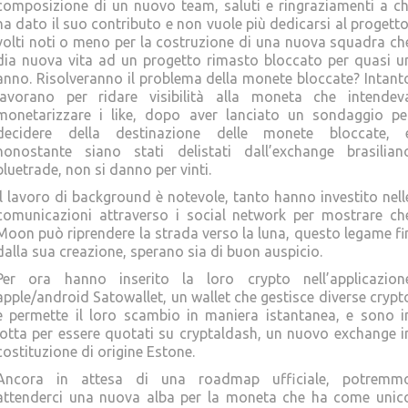
composizione di un nuovo team, saluti e ringraziamenti a ch
ha dato il suo contributo e non vuole più dedicarsi al progetto
volti noti o meno per la costruzione di una nuova squadra ch
dia nuova vita ad un progetto rimasto bloccato per quasi u
anno. Risolveranno il problema della monete bloccate? Intant
lavorano per ridare visibilità alla moneta che intendev
monetarizzare i like, dopo aver lanciato un sondaggio pe
decidere della destinazione delle monete bloccate, 
nonostante siano stati delistati dall’exchange brasilian
bluetrade, non si danno per vinti.
Il lavoro di background è notevole, tanto hanno investito nell
comunicazioni attraverso i social network per mostrare ch
Moon può riprendere la strada verso la luna, questo legame fi
dalla sua creazione, sperano sia di buon auspicio.
Per ora hanno inserito la loro crypto nell’applicazion
apple/android Satowallet, un wallet che gestisce diverse crypt
e permette il loro scambio in maniera istantanea, e sono i
lotta per essere quotati su cryptaldash, un nuovo exchange i
costituzione di origine Estone.
Ancora in attesa di una roadmap ufficiale, potremm
attenderci una nuova alba per la moneta che ha come unic