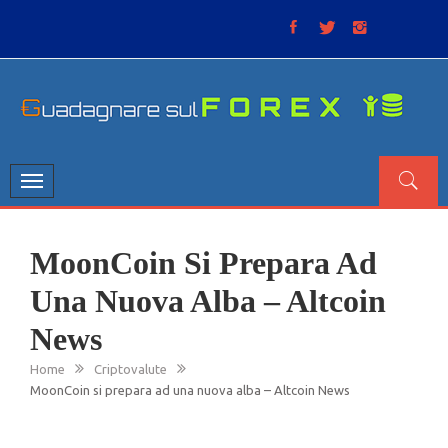
Skip
to
content
GUADAGNARE SUL FOREX
“Non litigate con il mercato, perché è come il tempo: anche
se non è sempre buono, ha sempre ragione”.
Toggle
navigation
MoonCoin Si Prepara Ad
Una Nuova Alba – Altcoin
News
Home
Criptovalute
MoonCoin si prepara ad una nuova alba – Altcoin News