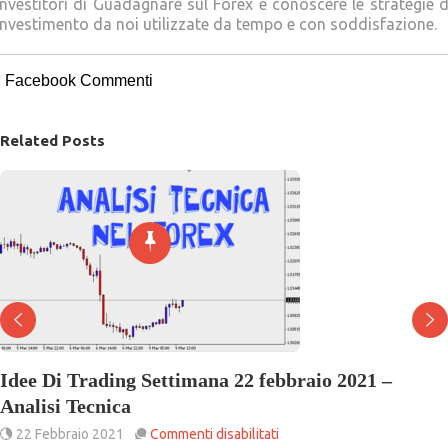
Investitori di Guadagnare sul Forex e conoscere le strategie d
investimento da noi utilizzate da tempo e con soddisfazione.
Facebook Commenti
Related Posts
dee Di Trading Settimana 22 febbraio 2021 –
alisi Tecnica
su
22 Febbraio 2021
Commenti disabilitati