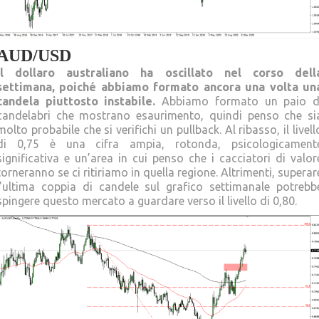
AUD/USD
Il dollaro australiano ha oscillato nel corso dell
settimana, poiché abbiamo formato ancora una volta un
candela piuttosto instabile.
Abbiamo formato un paio d
candelabri che mostrano esaurimento, quindi penso che si
molto probabile che si verifichi un pullback. Al ribasso, il livell
di 0,75 è una cifra ampia, rotonda, psicologicament
significativa e un’area in cui penso che i cacciatori di valor
torneranno se ci ritiriamo in quella regione. Altrimenti, superar
l’ultima coppia di candele sul grafico settimanale potrebb
spingere questo mercato a guardare verso il livello di 0,80.