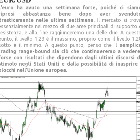
EUR/USD
L’euro ha avuto una settimana forte, poiché ci siam
ripresi abbastanza bene dopo aver svendut
drasticamente nelle ultime settimane.
Il mercato si trov
essenzialmente nel mezzo di due aree principali di supporto 
resistenza, e alla fine raggiungeremo una delle due. A quest
punto, il livello 1,23 è il massimo, proprio come il livello 1,2
sotto è il minimo. A questo punto, penso che il
semplic
trading range-bound sia ciò che continueremo a vedere
forse con risultati che dipendono dagli ultimi discorsi d
stimolo negli Stati Uniti e dalla possibilità di inasprire 
blocchi nell’Unione europea.