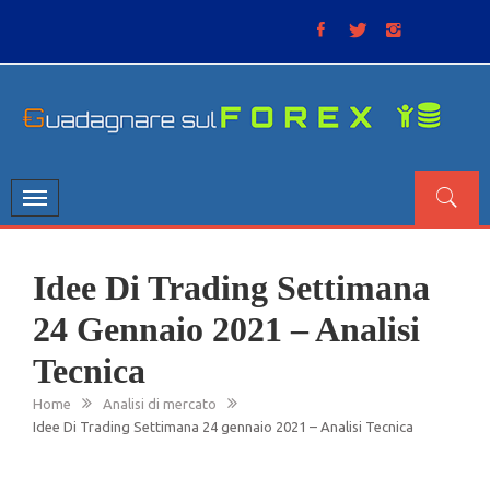
Skip
to
content
GUADAGNARE SUL FOREX
“Non litigate con il mercato, perché è come il tempo: anche
se non è sempre buono, ha sempre ragione”.
Toggle
navigation
Idee Di Trading Settimana
24 Gennaio 2021 – Analisi
Tecnica
Home
Analisi di mercato
Idee Di Trading Settimana 24 gennaio 2021 – Analisi Tecnica