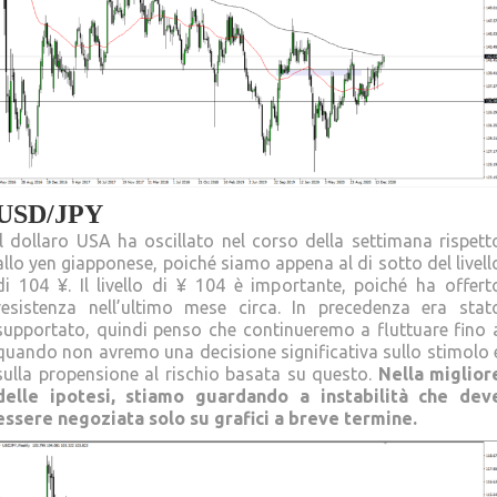
USD/JPY
Il dollaro USA ha oscillato nel corso della settimana rispett
allo yen giapponese, poiché siamo appena al di sotto del livell
di 104 ¥. Il livello di ¥ 104 è importante, poiché ha offert
resistenza nell’ultimo mese circa. In precedenza era stat
supportato, quindi penso che continueremo a fluttuare fino 
quando non avremo una decisione significativa sullo stimolo 
sulla propensione al rischio basata su questo.
Nella miglior
delle ipotesi, stiamo guardando a instabilità che dev
essere negoziata solo su grafici a breve termine.