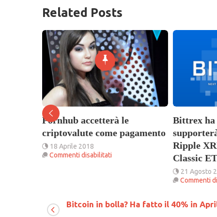
Related Posts
dian
Pornhub accetterà le
Bittrex ‏ha annunciato che
ket
criptovalute come pagamento
supporterà
Ripple X
18 Aprile 2018
su
Commenti disabilitati
Classic E
Pornhub
21 Agosto 
accetterà
ook
Commenti dis
le
ts
criptovalute
come
y
Bitcoin in bolla? Ha fatto il 40% in Apri
pagamento
er