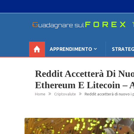
Skip
to
content
GUADAGNARE SUL FOREX
“Non litigate con il mercato, perché è come il te
se non è sempre buono, ha sempre ragione”.
APPRENDIMENTO
STRATEG
Reddit Accetterà Di Nu
Ethereum E Litecoin – 
Home
Criptovalute
Reddit accetterà di nuovo i