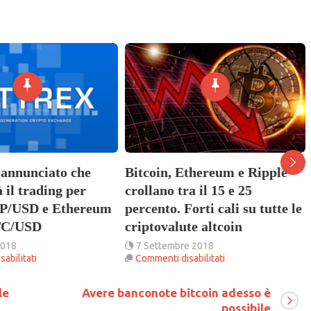
Bitcoin, Ethereum e Ripple
 il trading per
crollano tra il 15 e 25
RP/USD e Ethereum
percento. Forti cali su tutte le
TC/USD
criptovalute altcoin
2018
7 Settembre 2018
su
su
abilitati
Commenti disabilitati
Bittrex
Bitcoin,
Ethereum
le
Avere banconote bitcoin adesso è
annunciato
e
possibile
che
Ripple