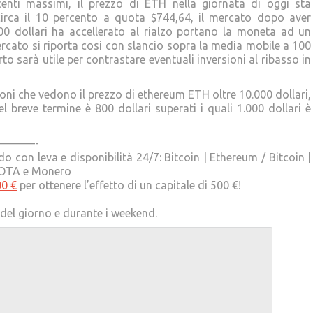
nti massimi, il prezzo di ETH nella giornata di oggi sta
irca il 10 percento a quota $744,64, il mercato dopo aver
700 dollari ha accellerato al rialzo portano la moneta ad un
rcato si riporta cosi con slancio sopra la media mobile a 100
to sarà utile per contrastare eventuali inversioni al ribasso in
ioni che vedono il prezzo di ethereum ETH oltre 10.000 dollari,
 breve termine è 800 dollari superati i quali 1.000 dollari è
———-
 con leva e disponibilità 24/7: Bitcoin | Ethereum / Bitcoin |
| IOTA e Monero
00 €
per ottenere l’effetto di un capitale di 500 €!
e del giorno e durante i weekend.