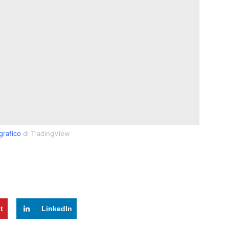
rafico
di TradingView
t
LinkedIn