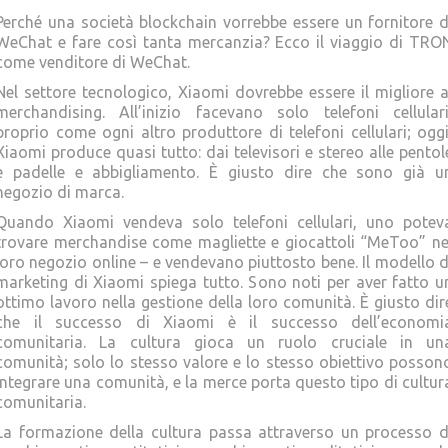
Perché una società blockchain vorrebbe essere un fornitore d
WeChat e fare così tanta mercanzia? Ecco il viaggio di TRO
come venditore di WeChat.
Nel settore tecnologico, Xiaomi dovrebbe essere il migliore a
merchandising. All’inizio facevano solo telefoni cellulari
proprio come ogni altro produttore di telefoni cellulari; oggi
Xiaomi produce quasi tutto: dai televisori e stereo alle pentol
e padelle e abbigliamento. È giusto dire che sono già u
negozio di marca.
Quando Xiaomi vendeva solo telefoni cellulari, uno potev
trovare merchandise come magliette e giocattoli “MeToo” ne
loro negozio online – e vendevano piuttosto bene. Il modello d
marketing di Xiaomi spiega tutto. Sono noti per aver fatto u
ottimo lavoro nella gestione della loro comunità. È giusto dir
che il successo di Xiaomi è il successo dell’economi
comunitaria. La cultura gioca un ruolo cruciale in un
comunità; solo lo stesso valore e lo stesso obiettivo posson
integrare una comunità, e la merce porta questo tipo di cultur
comunitaria.
La formazione della cultura passa attraverso un processo d