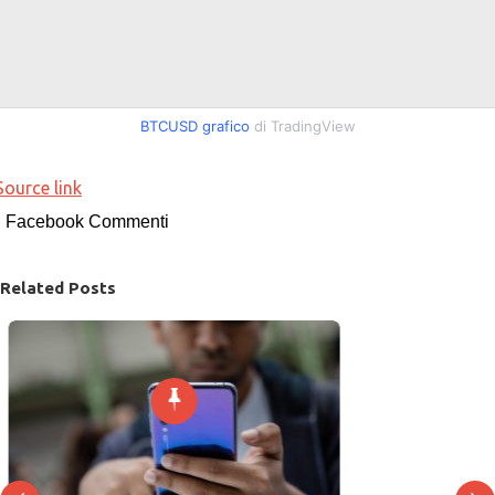
BTCUSD grafico
di TradingView
Source link
Facebook Commenti
Related Posts