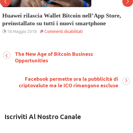
Huawei rilascia Wallet Bitcoin nell’App Store,
preinstallato su tutti i nuovi smartphone
su
18 Maggio 2018
Commenti disabilitati
Huawei
rilascia
Wallet
Bitcoin
The New Age of Bitcoin Business
nell’App
Opportunities
Store,
preinstallato
su
Facebook permette ora la pubblicità di
tutti
i
criptovalute ma le ICO rimangono escluse
nuovi
smartphone
Iscriviti Al Nostro Canale