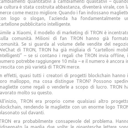
cambiamenti quantitativi a cambiamenti qualitativi – quand
la cultura è stata costruita abbastanza, diventerà virale, con l
merce come mezzo migliore. Quando i fan indossano magliett
con logo o slogan, l’azienda ha fondamentalmente u
cartellone pubblicitario intelligente.
Simile a Xiaomi, il modello di marketing di TRON è incentrat
sulla comunità. Milioni di fan TRON hanno già format
comunità. Se si guarda al volume delle vendite del negozi
WeChat di TRON, TRON ha già migliaia di “cartelloni mobil
intelligenti” – se si contano i regali che TRON invia offline, i
numero potrebbe raggiungere 10 mila – e il numero è ancora i
crescita con più varietà di TRON merce.
In effetti, quasi tutti i creatori di progetti blockchain hanno i
loro malloppo, ma cosa distingue TRON? Possono spedir
magliette come regali o venderle a scopo di lucro. TRON h
lavorato molto su questo.
All’inizio, TRON era proprio come qualsiasi altro progett
blockchain, rendendo le magliette con un enorme logo TRO
blasonato sul davanti.
TRON era probabilmente consapevole del problema. Hann
ridisegnato la maglia due volte: le gigantesche lettere son