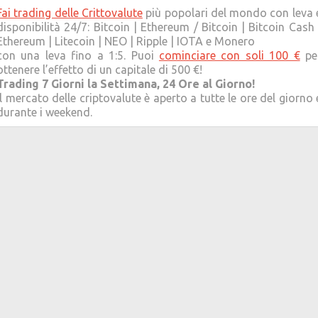
Fai trading delle Crittovalute
più popolari del mondo con leva 
disponibilità 24/7: Bitcoin | Ethereum / Bitcoin | Bitcoin Cash 
Ethereum | Litecoin | NEO | Ripple | IOTA e Monero
con una leva fino a 1:5. Puoi
cominciare con soli 100 €
pe
ottenere l’effetto di un capitale di 500 €!
Trading 7 Giorni la Settimana, 24 Ore al Giorno!
Il mercato delle criptovalute è aperto a tutte le ore del giorno 
durante i weekend.