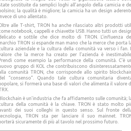
state sostituite da semplici loghi all’angolo della camicia e de
polsino; la qualità è migliore; la camicia ha un design aderent
invece di uno allentato.
Oltre alle T-shirt, TRON ha anche rilasciato altri prodotti util
come notebook, cappelli e chiavette USB. Hanno tutti un desig
delicato e sottile che dice molto di TRON. L’influenza de
marchio TRON si espande man mano che la merce che porta l
cultura aziendale e la cultura della comunità va verso i fan. I
valore che la merce ha creato per l’azienda è inestimabile
Prendi come esempio la performance della comunità. C’è u
nuovo gruppo di KOL che contribuiscono disinteressatament
alla comunità TRON, che corrisponde allo spirito blockchai
del “consenso”. Quando tale cultura comunitaria divent
popolare, si formerà una base di valori che alimenta il valore d
TRX.
Blockchain è un’industria che fa affidamento sulle comunità; l
cultura della comunità è la chiave. TRON è stato molto pi
avanti dei suoi colleghi in questo senso. Sul fronte dell
tecnologia, TRON sta per lanciare il suo mainnet. TRO
porterà sicuramente di più al tavolo nel prossimo futuro.
——————————————————————————-