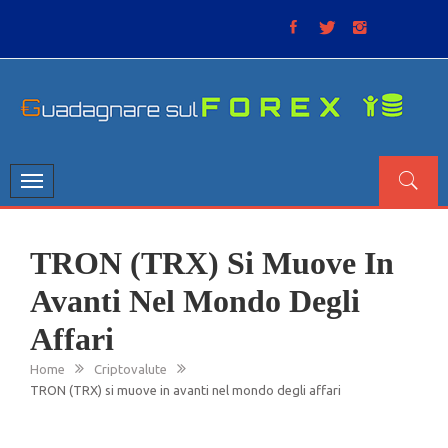
Skip
to
content
GUADAGNARE SUL FOREX
“Non litigate con il mercato, perché è come il tempo: anche
se non è sempre buono, ha sempre ragione”.
Toggle
navigation
TRON (TRX) Si Muove In
Avanti Nel Mondo Degli
Affari
Home
Criptovalute
TRON (TRX) si muove in avanti nel mondo degli affari