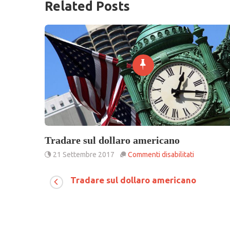
Related Posts
Tradare sul dollaro americano
su
21 Settembre 2017
Commenti disabilitati
Tradare
sul
Tradare sul dollaro americano
dollaro
americano