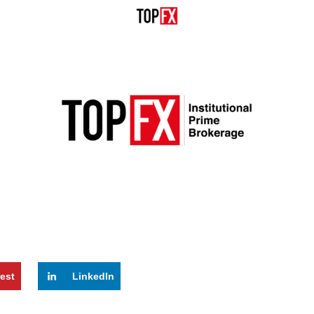
rest
LinkedIn