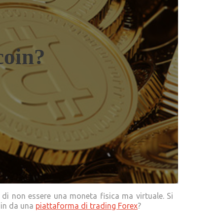
coin?
di non essere una moneta fisica ma virtuale. Si
coin da una
piattaforma di trading Forex
?