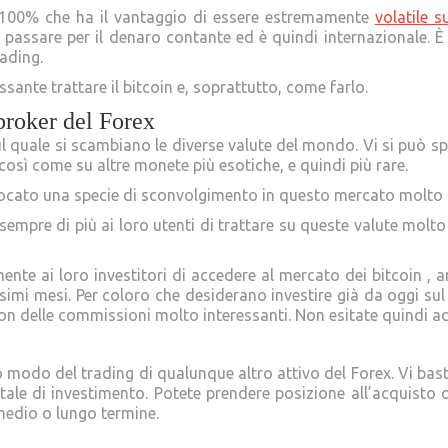
l 100% che ha il vantaggio di essere estremamente
volatile 
r passare per il denaro contante ed è quindi internazionale. È
ading.
sante trattare il bitcoin e, soprattutto, come farlo.
 broker del Forex
 quale si scambiano le diverse valute del mondo. Vi si può sp
 così come su altre monete più esotiche, e quindi più rare.
ovocato una specie di sconvolgimento in questo mercato molto am
pre di più ai loro utenti di trattare su queste valute molto i
te ai loro investitori di accedere al mercato dei bitcoin , a
imi mesi. Per coloro che desiderano investire già da oggi sul 
n delle commissioni molto interessanti. Non esitate quindi ad
so modo del trading di qualunque altro attivo del Forex. Vi bast
ale di investimento. Potete prendere posizione all’acquisto o
medio o lungo termine.