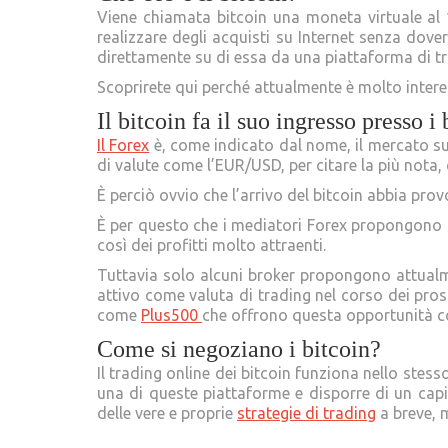
Viene chiamata bitcoin una moneta virtuale a
realizzare degli acquisti su Internet senza dove
direttamente su di essa da una piattaforma di tr
Scoprirete qui perché attualmente è molto interes
Il bitcoin fa il suo ingresso presso i
Il Forex
è, come indicato dal nome, il mercato sul
di valute come l’EUR/USD, per citare la più nota,
È perciò ovvio che l’arrivo del bitcoin abbia pr
È per questo che i mediatori Forex propongono sem
così dei profitti molto attraenti.
Tuttavia solo alcuni broker propongono attualmen
attivo come valuta di trading nel corso dei pross
come
Plus500
che offrono questa opportunità co
Come si negoziano i bitcoin?
Il trading online dei bitcoin funziona nello stes
una di queste piattaforme e disporre di un capit
delle vere e proprie
strategie di trading
a breve, 