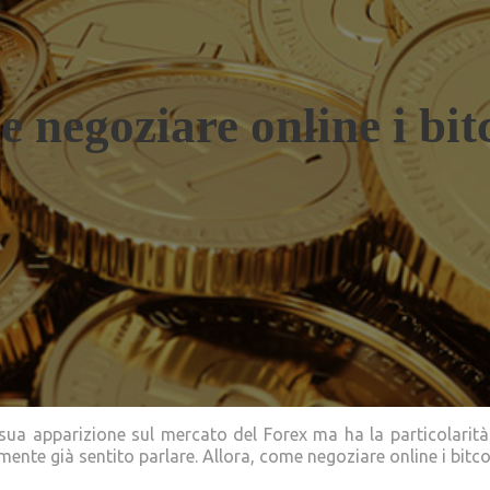
 negoziare online i bit
 apparizione sul mercato del Forex ma ha la particolarità 
amente già sentito parlare. Allora, come negoziare online i bit