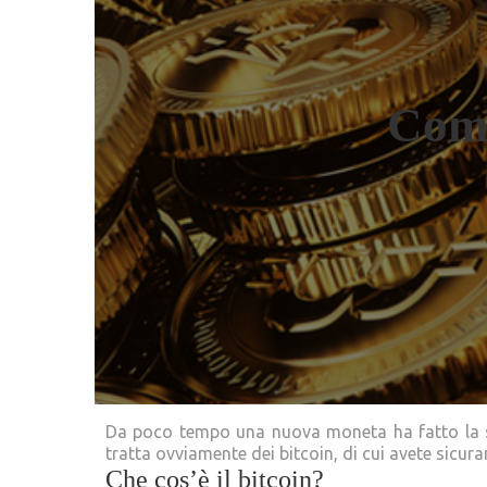
Come
Da poco tempo una nuova moneta ha fatto la sua
tratta ovviamente dei bitcoin, di cui avete sicur
Che cos’è il bitcoin?