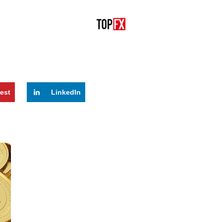
rest
LinkedIn