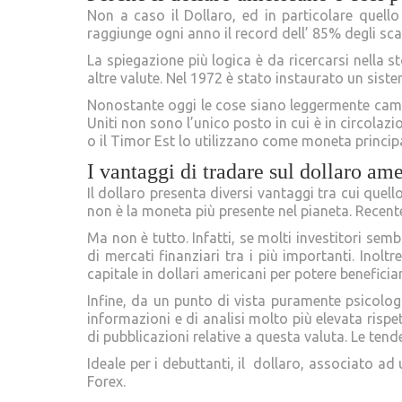
Non a caso il Dollaro, ed in particolare quell
raggiunge ogni anno il record dell’ 85% degli sc
La spiegazione più logica è da ricercarsi nella 
altre valute. Nel 1972 è stato instaurato un sist
Nonostante oggi le cose siano leggermente cambia
Uniti non sono l’unico posto in cui è in circolazi
o il Timor Est lo utilizzano come moneta principa
I vantaggi di tradare sul dollaro am
Il dollaro presenta diversi vantaggi tra cui quel
non è la moneta più presente nel pianeta. Recen
Ma non è tutto. Infatti, se molti investitori se
di mercati finanziari tra i più importanti. Inol
capitale in dollari americani per potere benefic
Infine, da un punto di vista puramente psicologi
informazioni e di analisi molto più elevata risp
di pubblicazioni relative a questa valuta. Le tend
Ideale per i debuttanti, il dollaro, associato ad
Forex.