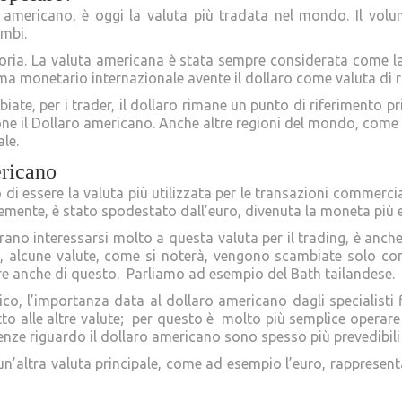
o americano, è oggi la valuta più tradata nel mondo. Il volu
ambi.
storia. La valuta americana è stata sempre considerata come la 
ema monetario internazionale avente il dollaro come valuta di r
te, per i trader, il dollaro rimane un punto di riferimento pr
one il Dollaro americano. Anche altre regioni del mondo, come l
le.
ericano
lo di essere la valuta più utilizzata per le transazioni commer
temente, è stato spodestato dall’euro, divenuta la moneta pi
mbrano interessarsi molto a questa valuta per il trading, è anc
tre, alcune valute, come si noterà, vengono scambiate solo con
iare anche di questo. Parliamo ad esempio del Bath tailandese.
co, l’importanza data al dollaro americano dagli specialisti fi
etto alle altre valute; per questo è molto più semplice operar
enze riguardo il dollaro americano sono spesso più prevedibili r
 un’altra valuta principale, come ad esempio l’euro, rappresent