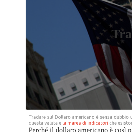
Tra
Tradare sul Dollaro americano è senza dubbio un
questa valuta e
la marea di indicatori
che esiston
Perché il dollaro americano è così 