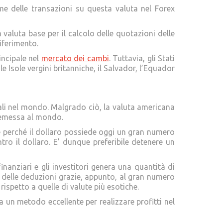
me delle transazioni su questa valuta nel Forex
valuta base per il calcolo delle quotazioni delle
iferimento.
incipale nel
mercato dei cambi
. Tuttavia, gli Stati
e Isole vergini britanniche, il Salvador, l’Equador
ciali nel mondo. Malgrado ciò, la valuta americana
ù emessa al mondo.
he perché il dollaro possiede oggi un gran numero
tro il dollaro. E’ dunque preferibile detenere un
nanziari e gli investitori genera una quantità di
e delle deduzioni grazie, appunto, al gran numero
ispetto a quelle di valute più esotiche.
a un metodo eccellente per realizzare profitti nel