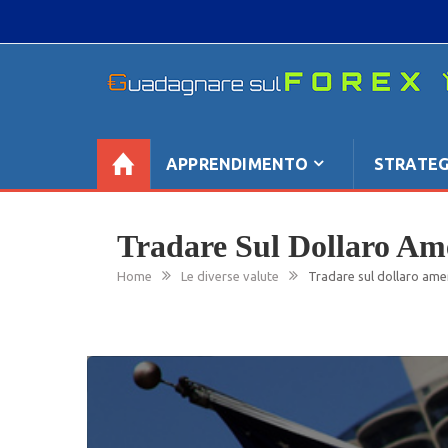
Skip
to
content
GUADAGNARE SUL FOREX
“Non litigate con il mercato, perché è come il te
se non è sempre buono, ha sempre ragione”.
APPRENDIMENTO
STRATEG
Tradare Sul Dollaro Am
Home
Le diverse valute
Tradare sul dollaro ame