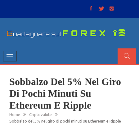
Skip
to
content
GUADAGNARE SUL FOREX
“Non litigate con il mercato, perché è come il tempo: anche
se non è sempre buono, ha sempre ragione”.
Toggle
navigation
Sobbalzo Del 5% Nel Giro
Di Pochi Minuti Su
Ethereum E Ripple
Home
Criptovalute
Sobbalzo del 5% nel giro di pochi minuti su Ethereum e Ripple