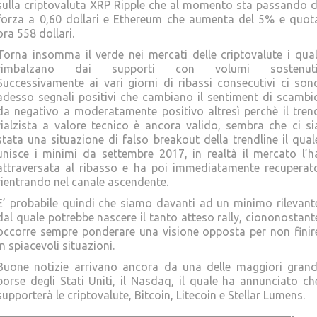
sulla criptovaluta XRP Ripple che al momento sta passando d
forza a 0,60 dollari e Ethereum che aumenta del 5% e quot
ora 558 dollari.
Torna insomma il verde nei mercati delle criptovalute i qual
rimbalzano dai supporti con volumi sostenuti
Successivamente ai vari giorni di ribassi consecutivi ci son
adesso segnali positivi che cambiano il sentiment di scambi
da negativo a moderatamente positivo altresì perchè il tren
rialzista a valore tecnico è ancora valido, sembra che ci si
stata una situazione di falso breakout della trendline il qual
unisce i minimi da settembre 2017, in realtà il mercato l’h
attraversata al ribasso e ha poi immediatamente recuperat
rientrando nel canale ascendente.
E’ probabile quindi che siamo davanti ad un minimo rilevant
dal quale potrebbe nascere il tanto atteso rally, ciononostant
occorre sempre ponderare una visione opposta per non finir
in spiacevoli situazioni.
Buone notizie arrivano ancora da una delle maggiori grand
borse degli Stati Uniti, il Nasdaq, il quale ha annunciato ch
supporterà le criptovalute, Bitcoin, Litecoin e Stellar Lumens.
——————————————————————————-