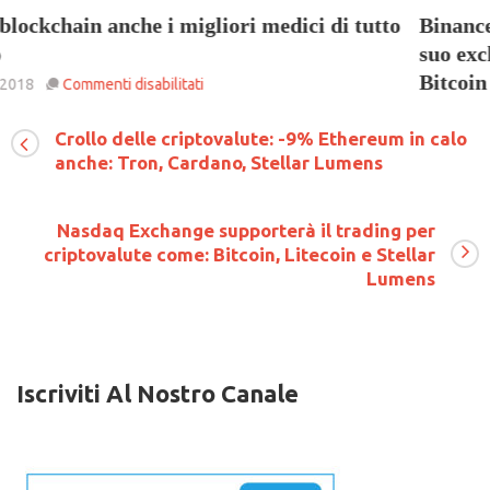
Binance aggiunge la criptovaluta Nebulas (NAS) al
suo exchange con la possibilità di scambiarla con
Bitcoin e Ethereum
su
30 Giugno 2018
Commenti disabilitati
Binance
Crollo delle criptovalute: -9% Ethereum in calo
aggiunge
anche: Tron, Cardano, Stellar Lumens
la
criptovaluta
Nebulas
Nasdaq Exchange supporterà il trading per
(NAS)
al
criptovalute come: Bitcoin, Litecoin e Stellar
suo
Lumens
exchange
con
la
possibilità
di
scambiarla
Iscriviti Al Nostro Canale
con
Bitcoin
e
Ethereum