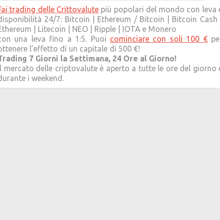
Fai trading delle Crittovalute
più popolari del mondo con leva 
disponibilità 24/7: Bitcoin | Ethereum / Bitcoin | Bitcoin Cash 
Ethereum | Litecoin | NEO | Ripple | IOTA e Monero
con una leva fino a 1:5. Puoi
cominciare con soli 100 €
pe
ottenere l’effetto di un capitale di 500 €!
Trading 7 Giorni la Settimana, 24 Ore al Giorno!
Il mercato delle criptovalute è aperto a tutte le ore del giorno 
durante i weekend.