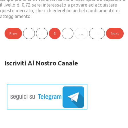
il livello di 0,72 sarei interessato a provare ad acquistare
questo mercato, che richiederebbe un bel cambiamento di
atteggiamento.
Paginazione
Prev
1
2
3
4
…
332
Next
degli
articoli
Iscriviti Al Nostro Canale