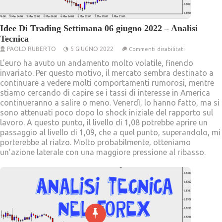
Idee Di Trading Settimana 06 giugno 2022 – Analisi
Tecnica
su
PAOLO RUBERTO
5 GIUGNO 2022
Commenti disabilitati
Idee
Di
L’euro ha avuto un andamento molto volatile, finendo
Trading
invariato. Per questo motivo, il mercato sembra destinato a
Settimana
continuare a vedere molti comportamenti rumorosi, mentre
06
giugno
stiamo cercando di capire se i tassi di interesse in America
2022
continueranno a salire o meno. Venerdì, lo hanno fatto, ma si
–
Analisi
sono attenuati poco dopo lo shock iniziale del rapporto sul
Tecnica
lavoro. A questo punto, il livello di 1,08 potrebbe aprire un
passaggio al livello di 1,09, che a quel punto, superandolo, mi
porterebbe al rialzo. Molto probabilmente, otteniamo
un’azione laterale con una maggiore pressione al ribasso.
Analisi Di Mercato