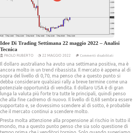
Idee Di Trading Settimana 22 maggio 2022 – Analisi
Tecnica
su
PAOLO RUBERTO
22 MAGGIO 2022
Commenti disabilitati
Idee
Di
Il dollaro australiano ha avuto una settimana positiva, ma è
Trading
ancora molto in un trend ribassista. Il mercato è appena al di
Settimana
sopra del livello di 0,70, ma penso che a questo punto si
22
maggio
debba considerare qualsiasi rally a breve termine come una
2022
potenziale opportunità di vendita. Il dollaro USA è di gran
–
Analisi
lunga la valuta più forte tra tutte le principali, quindi penso
Tecnica
che alla fine cadremo di nuovo. Il livello di 0,68 sembra essere
supportato e, se dovessimo scendere al di sotto, è probabile
che il mercato continui a scendere molto.
Presta molta attenzione alla propensione al rischio in tutto il
mondo, ma a questo punto penso che sia solo questione di
tempo prima che i venditori tornino. Solo quando superiamo