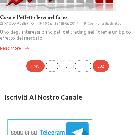
Cosa è l’effetto leva nel forex
su
PAOLO RUBERTO
19 SETTEMBRE 2017
Commenti disabilitati
Cosa
è
Uno degli interessi principali del trading nel Forex è un tipico
l’effett
effetto del mercato
leva
nel
Read More
forex
Paginazione
Prev
1
…
331
332
degli
articoli
Iscriviti Al Nostro Canale