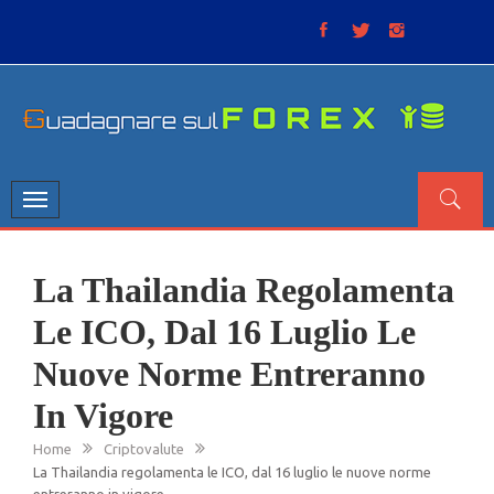
Skip
to
content
GUADAGNARE SUL FOREX
“Non litigate con il mercato, perché è come il tempo: anche
se non è sempre buono, ha sempre ragione”.
Toggle
navigation
La Thailandia Regolamenta
Le ICO, Dal 16 Luglio Le
Nuove Norme Entreranno
In Vigore
Home
Criptovalute
La Thailandia regolamenta le ICO, dal 16 luglio le nuove norme
entreranno in vigore