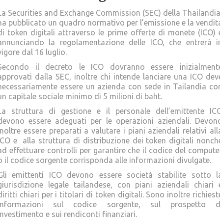
La Securities and Exchange Commission (SEC) della Thailandi
ha pubblicato un quadro normativo per l’emissione e la vendit
di token digitali attraverso le prime offerte di monete (ICO) 
annunciando la regolamentazione delle ICO, che entrerà i
vigore dal 16 luglio.
Secondo il decreto le ICO dovranno essere inizialment
approvati dalla SEC, inoltre chi intende lanciare una ICO dev
necessariamente essere un azienda con sede in Tailandia co
un capitale sociale minimo di 5 milioni di baht.
La struttura di gestione e il personale dell’emittente IC
devono essere adeguati per le operazioni aziendali. Devon
inoltre essere preparati a valutare i piani aziendali relativi all
ICO e alla struttura di distribuzione dei token digitali nonch
ad effettuare controlli per garantire che il codice del compute
o il codice sorgente corrisponda alle informazioni divulgate.
Gli emittenti ICO devono essere società stabilite sotto l
giurisdizione legale tailandese, con piani aziendali chiari 
diritti chiari per i titolari di token digitali. Sono inoltre richiest
informazioni sul codice sorgente, sul prospetto d
investimento e sui rendiconti finanziari.