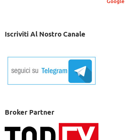
(ETH)
Google
e
Stellar
Lumens
(XLM)
aumentano
Iscriviti Al Nostro Canale
di
valore
Broker Partner