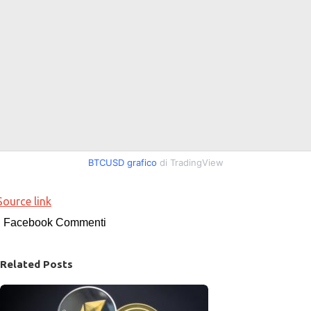
BTCUSD grafico
di TradingView
Source link
Facebook Commenti
Related Posts