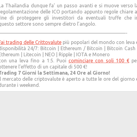
La Thailandia dunque fa’ un passo avanti e si muove verso l
regolamentazione delle ICO portando appunto regole chiare a
fine di proteggere gli investitori da eventuali truffe che i
questo settore sono sempre dietro l’angolo.
——————————————————————————-
Fai trading delle Crittovalute
più popolari del mondo con leva 
disponibilità 24/7: Bitcoin | Ethereum / Bitcoin | Bitcoin Cash 
Ethereum | Litecoin | NEO | Ripple | IOTA e Monero
con una leva fino a 1:5. Puoi
cominciare con soli 100 €
pe
ottenere l’effetto di un capitale di 500 €!
Trading 7 Giorni la Settimana, 24 Ore al Giorno!
Il mercato delle criptovalute è aperto a tutte le ore del giorno 
durante i weekend.