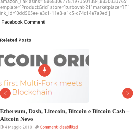
[amazon_link asins=’8868306778,1973501384,8850333765′
template=’ProductGrid’ store=’turbovnt-21′ marketplace=’IT’
link_id=’0dd505ee-a3c1-11e8-a1c5-c74c14a7a9ed’]
Facebook Commenti
Related Posts
Ethereum, Dash, Litecoin, Bitcoin e Bitcoin Cash –
Altcoin News
su
4 Maggio 2018
Commenti disabilitati
Ethereum,