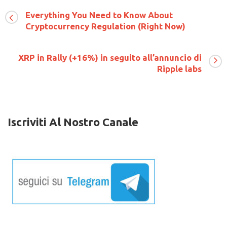
Dash,
Everything You Need to Know About
Litecoin,
Cryptocurrency Regulation (Right Now)
Bitcoin
e
Bitcoin
Cash
XRP in Rally (+16%) in seguito all’annuncio di
–
Ripple labs
Altcoin
News
Iscriviti Al Nostro Canale