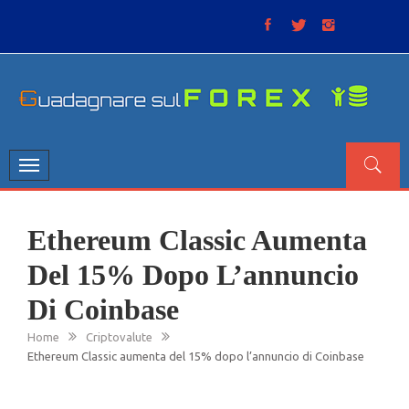
Skip
to
content
GUADAGNARE SUL FOREX
“Non litigate con il mercato, perché è come il tempo: anche
se non è sempre buono, ha sempre ragione”.
Toggle
navigation
Ethereum Classic Aumenta
Del 15% Dopo L’annuncio
Di Coinbase
Home
Criptovalute
Ethereum Classic aumenta del 15% dopo l’annuncio di Coinbase