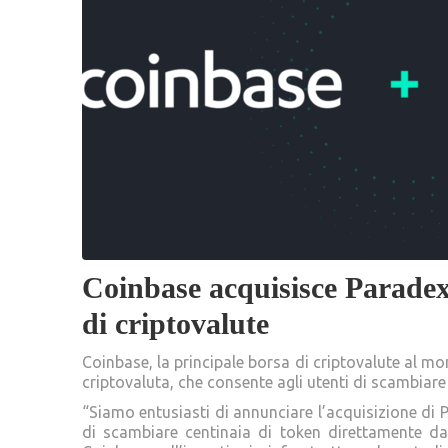
Coinbase acquisisce Paradex
di criptovalute
Coinbase, la principale borsa di criptovalute al m
criptovaluta, che consente agli utenti di scambiare
“Siamo entusiasti di annunciare l’acquisizione di P
di scambiare centinaia di token direttamente da