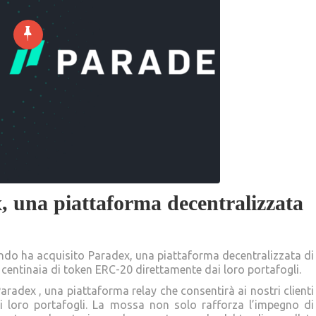
, una piattaforma decentralizzata
ondo ha acquisito Paradex, una piattaforma decentralizzata di
 centinaia di token ERC-20 direttamente dai loro portafogli.
aradex , una piattaforma relay che consentirà ai nostri clienti
i loro portafogli. La mossa non solo rafforza l’impegno di