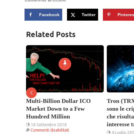
Facebook
Twitter
Pinteres
Related Posts
 10 mila
Multi-Billion Dollar ICO
Tron (TRX
Market Down to a Few
sono le cr
Hundred Million
che risult
interesse 
18 Settembre 2018
n
su
Commenti disabilitati
4 Luglio 20