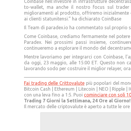
Coinbase nell’investire in infrastrutture decentra
to-wallet, ma anche il nostro focus sul trader 
miglioramenti al prodotto, offriremo inizialmente que
ai clienti statunitensi.” ha dichiarato CoinBase
Il Team di paradex.io ha commentato sul proprio s
Come Coinbase, crediamo fermamente nel potere d
Paradex. Nei prossimi passi insieme, continuer
continueremo a esplorare il mondo del decentramen
Mentre lavoriamo per integrarci con Coinbase, l’
da oggi, 23 maggio, alle 15:00 ET. Questo non ca
lavorando sodo per costruire il miglior relayer, or
———————————————————————
Fai trading delle Crittovalute
più popolari del mondo
Bitcoin Cash | Ethereum | Litecoin | NEO | Ripple 
con una leva fino a 1:5. Puoi
cominciare con soli 1
Trading 7 Giorni la Settimana, 24 Ore al Giorno!
Il mercato delle criptovalute è aperto a tutte le or