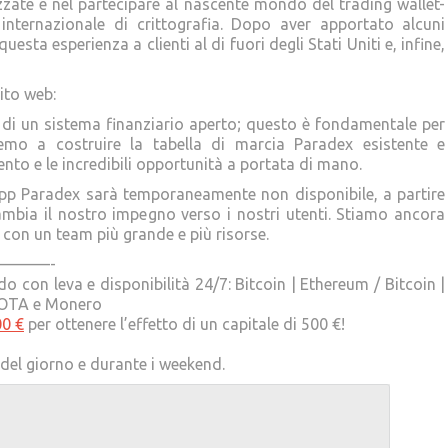
lizzate e nel partecipare al nascente mondo del trading wallet-
internazionale di crittografia. Dopo aver apportato alcuni
sta esperienza a clienti al di fuori degli Stati Uniti e, infine,
ito web:
i un sistema finanziario aperto; questo è fondamentale per
emo a costruire la tabella di marcia Paradex esistente e
to e le incredibili opportunità a portata di mano.
app Paradex sarà temporaneamente non disponibile, a partire
mbia il nostro impegno verso i nostri utenti. Stiamo ancora
a con un team più grande e più risorse.
———-
 con leva e disponibilità 24/7: Bitcoin | Ethereum / Bitcoin |
| IOTA e Monero
00 €
per ottenere l’effetto di un capitale di 500 €!
e del giorno e durante i weekend.