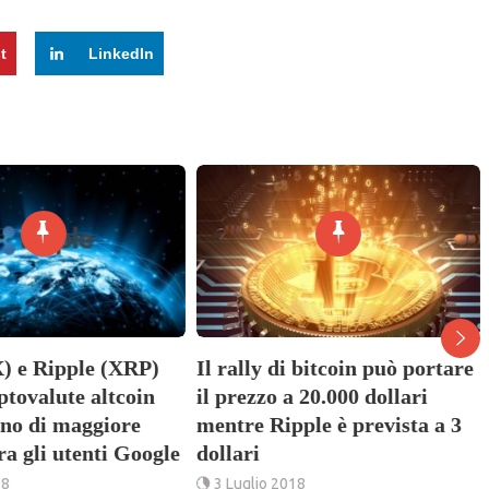
t
LinkedIn
) e Ripple (XRP)
Il rally di bitcoin può portare
iptovalute altcoin
il prezzo a 20.000 dollari
ano di maggiore
mentre Ripple è prevista a 3
tra gli utenti Google
dollari
18
3 Luglio 2018