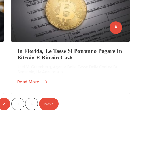
In Florida, Le Tasse Si Potranno Pagare In
Bitcoin E Bitcoin Cash
Joel M. Greenberg, Agente Delle Tasse Della Contea Di
Seminole, Ha Annunciato
Read More
2
3
4
Next