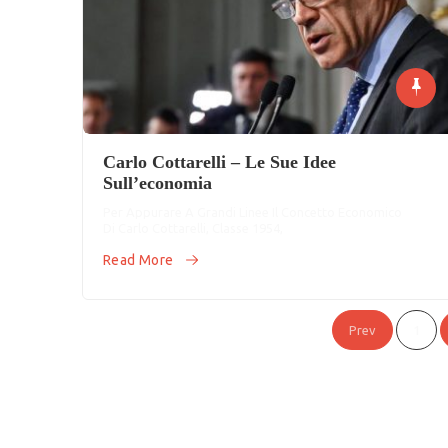
Carlo Cottarelli – Le Sue Idee
Sull’economia
Per Appurare A Grandi Linee Il Concetto Economico
Di Carlo Cottarelli, Classe 1954,
Read More
Paginazione
Prev
1
Degli
Articoli