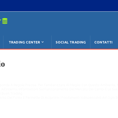
Se Non È
TRADING CENTER
SOCIAL TRADING
CONTATTI
io
sponde A Regole Precise. Per Familiarizzare Al Meglio Con Questo Ambiente, 
ll’interno, Informazioni Sul Funzionamento Del Mercato Dei Cambi E Le Sue Car
Un Buon Trading.
erno Del Forex E Permette Di Acquisire I Fondamenti Indispensabili Ad Ogni 