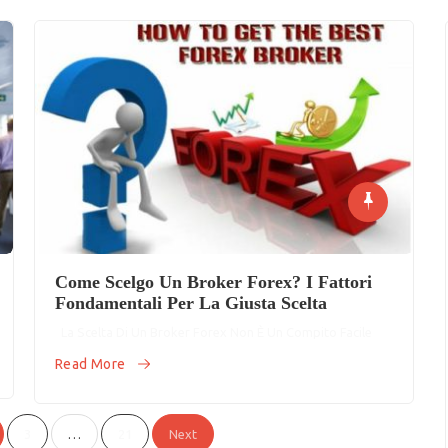
Come Scelgo Un Broker Forex? I Fattori
Fondamentali Per La Giusta Scelta
La Scelta Di Un Broker Forex Non È Un Compito Facile
Read More
3
…
21
Next