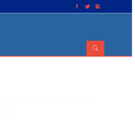
Nella Rubrica Si Trova “Apprendimento Del Forex”,
atteristiche, La Storia Del Forex, I Vari Tipi Di Azioni
Buon Trader.