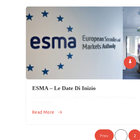
ESMA – Le Date Di Inizio
L’ESMA Ha Deciso Le Date Di Avvio Del Divieto Di Tradare
E Proporre
Read More
Paginazione
Prev
1
2