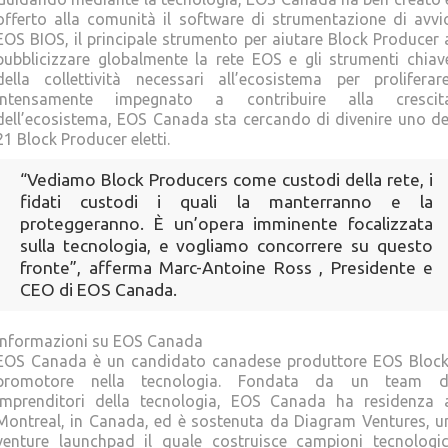
offerto alla comunità il software di strumentazione di avvi
EOS BIOS, il principale strumento per aiutare Block Producer 
pubblicizzare globalmente la rete EOS e gli strumenti chiav
della collettività necessari all’ecosistema per proliferare
Intensamente impegnato a contribuire alla crescit
dell’ecosistema, EOS Canada sta cercando di divenire uno de
21 Block Producer eletti.
“Vediamo Block Producers come custodi della rete, i
fidati custodi i quali la manterranno e la
proteggeranno. È un’opera imminente focalizzata
sulla tecnologia, e vogliamo concorrere su questo
fronte”, afferma Marc-Antoine Ross , Presidente e
CEO di EOS Canada.
Informazioni su EOS Canada
EOS Canada è un candidato canadese produttore EOS Block
promotore nella tecnologia. Fondata da un team d
imprenditori della tecnologia, EOS Canada ha residenza 
Montreal, in Canada, ed è sostenuta da Diagram Ventures, u
venture launchpad il quale costruisce campioni tecnologic