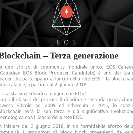
Blockchain – Terza generazione
In uno sforzo di community mondiale unico, EOS Canad
(Canadian EOS Block Producer Candidate) è uno dei tea
leader che partecipano al lancio della rete EOS – la blockchai
più scalabile, a partire dal 2 giugno, 2018.
Cosa sta succedendo a giugno con EOS?
Dopo il rilascio dei protocolli di prima e seconda generazione
ovvero Bitcoin nel 2009 ed Ethereum e 2015, lo spazi
blockchain avrà la sua terza e più significativa rivoluzion
tecnologica con il lancio della rete EOS.
A iniziare dal 2 giugno 2018, in un formidabile sforzo dell
comunità, i produttori di block block provenienti da ogn