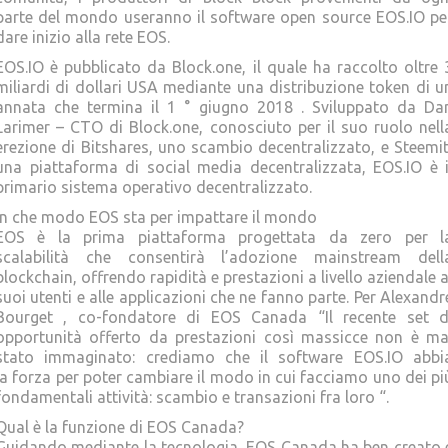
parte del mondo useranno il software open source EOS.IO pe
dare inizio alla rete EOS.
EOS.IO è pubblicato da Block.one, il quale ha raccolto oltre 
miliardi di dollari USA mediante una distribuzione token di u
annata che termina il 1 ° giugno 2018 . Sviluppato da Da
Larimer – CTO di Block.one, conosciuto per il suo ruolo nell
erezione di Bitshares, uno scambio decentralizzato, e Steemit
una piattaforma di social media decentralizzata, EOS.IO è i
primario sistema operativo decentralizzato.
In che modo EOS sta per impattare il mondo
EOS è la prima piattaforma progettata da zero per l
scalabilità che consentirà l’adozione mainstream dell
blockchain, offrendo rapidità e prestazioni a livello aziendale a
suoi utenti e alle applicazioni che ne fanno parte. Per Alexandr
Bourget , co-fondatore di EOS Canada “Il recente set d
opportunità offerto da prestazioni così massicce non è ma
stato immaginato: crediamo che il software EOS.IO abbi
la forza per poter cambiare il modo in cui facciamo uno dei pi
fondamentali attività: scambio e transazioni fra loro “.
Qual è la funzione di EOS Canada?
Guidando mediante la tecnologia, EOS Canada ha ben creato 