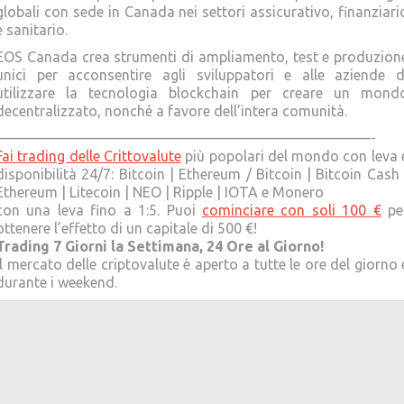
globali con sede in Canada nei settori assicurativo, finanziari
e sanitario.
EOS Canada crea strumenti di ampliamento, test e produzion
unici per acconsentire agli sviluppatori e alle aziende d
utilizzare la tecnologia blockchain per creare un mond
decentralizzato, nonché a favore dell’intera comunità.
——————————————————————————-
Fai trading delle Crittovalute
più popolari del mondo con leva 
disponibilità 24/7: Bitcoin | Ethereum / Bitcoin | Bitcoin Cash 
Ethereum | Litecoin | NEO | Ripple | IOTA e Monero
con una leva fino a 1:5. Puoi
cominciare con soli 100 €
pe
ottenere l’effetto di un capitale di 500 €!
Trading 7 Giorni la Settimana, 24 Ore al Giorno!
Il mercato delle criptovalute è aperto a tutte le ore del giorno 
durante i weekend.