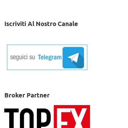
gratuito
per
iniziare
a
Iscriviti Al Nostro Canale
fare
trading
sul
Forex
Broker Partner