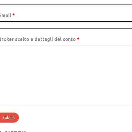
Email
*
Broker scelto e dettagli del conto
*