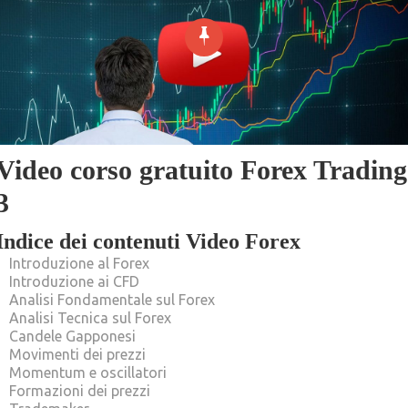
Video corso gratuito Forex Trading
3
Indice dei contenuti Video Forex
Introduzione al Forex
Introduzione ai CFD
Analisi Fondamentale sul Forex
Analisi Tecnica sul Forex
Candele Gapponesi
Movimenti dei prezzi
Momentum e oscillatori
Formazioni dei prezzi