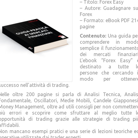
– Titolo: Forex Easy
– Autore: Guadagnare su
Forex
– Formato: eBook PDF 21
pagine
Contenuto:
Una guida pe
comprendere in mod
semplice il funzionament
dei mercati finanziari
L’ebook “Forex Easy” 
destinato a tutte l
persone che cercando i
modo per ottener
successo nell’attività di trading.
Nelle oltre 200 pagine si parla di Analisi Tecnica, Analis
Fondamentale, Oscillatori, Medie Mobili, Candele Giapponesi
Money Management, oltre ad utili consigli per non commetter
più errori e scoprire come sfruttare al meglio tutte l
opportunità di trading grazie alle strategie di trading pi
affidabili.
Non mancano esempi pratici e una serie di lezioni teoriche e
operative utilizzate dai trader esperti.