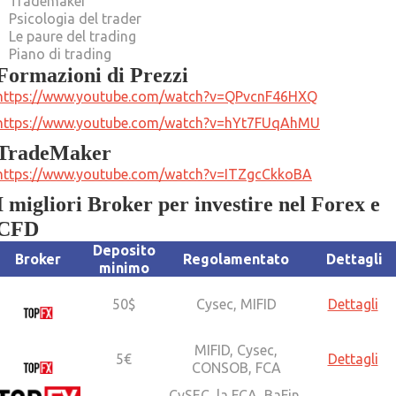
Trademaker
Psicologia del trader
Le paure del trading
Piano di trading
Formazioni di Prezzi
https://www.youtube.com/watch?v=QPvcnF46HXQ
https://www.youtube.com/watch?v=hYt7FUqAhMU
TradeMaker
https://www.youtube.com/watch?v=ITZgcCkkoBA
I migliori Broker per investire nel Forex e
CFD
Deposito
Broker
Regolamentato
Dettagli
minimo
50$
Cysec, MIFID
Dettagli
MIFID, Cysec,
5€
Dettagli
CONSOB, FCA
CySEC, la FCA, BaFin,