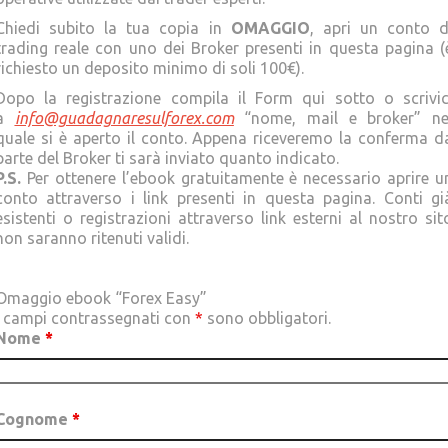
Chiedi subito la tua copia in
OMAGGIO
, apri un conto d
trading reale con uno dei Broker presenti in questa pagina (
richiesto un deposito minimo di soli 100€).
Dopo la registrazione compila il Form qui sotto o scrivic
a
info@guadagnaresulforex.com
“nome, mail e broker” ne
quale si è aperto il conto. Appena riceveremo la conferma d
parte del Broker ti sarà inviato quanto indicato.
P.S.
Per ottenere l’ebook gratuitamente è necessario aprire u
conto attraverso i link presenti in questa pagina. Conti gi
esistenti o registrazioni attraverso link esterni al nostro sit
non saranno ritenuti validi.
Omaggio ebook “Forex Easy”
I campi contrassegnati con
*
sono obbligatori.
Nome
*
Cognome
*