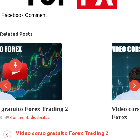
Facebook Commenti
Related Posts
Video corso gratuito per iniziare a fare trading sul
Forex
su
Commenti disabilitati
Video
Video corso gratuito Forex Trading 2
corso