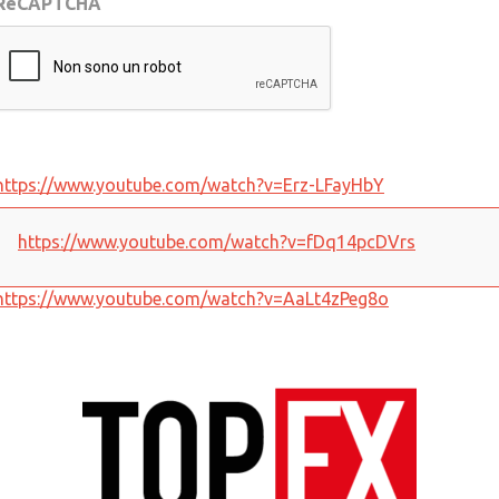
ReCAPTCHA
https://www.youtube.com/watch?v=Erz-LFayHbY
https://www.youtube.com/watch?v=fDq14pcDVrs
https://www.youtube.com/watch?v=AaLt4zPeg8o