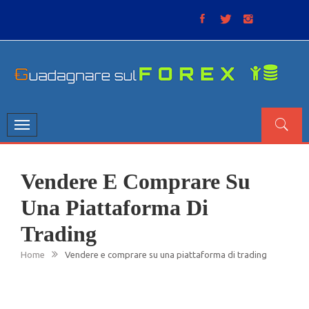
Skip
to
content
GUADAGNARE SUL FOREX
“Non litigate con il mercato, perché è come il tempo: anche
se non è sempre buono, ha sempre ragione”.
Toggle
navigation
Vendere E Comprare Su
Una Piattaforma Di
Trading
Home
Vendere e comprare su una piattaforma di trading