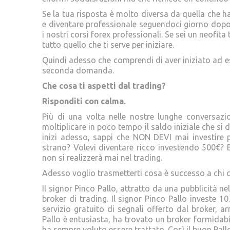
Se la tua risposta è molto diversa da quella che h
e diventare professionale seguendoci giorno dopo 
i nostri corsi forex professionali. Se sei un neofita
tutto quello che ti serve per iniziare.
Quindi adesso che comprendi di aver iniziato ad 
seconda domanda.
Che cosa ti aspetti dal trading?
Risponditi con calma.
Più di una volta nelle nostre lunghe conversazi
moltiplicare in poco tempo il saldo iniziale che si
inizi adesso, sappi che NON DEVI mai investire p
strano? Volevi diventare ricco investendo 500€? 
non si realizzerà mai nel trading.
Adesso voglio trasmetterti cosa è successo a chi c
Il signor Pinco Pallo, attratto da una pubblicità 
broker di trading. Il signor Pinco Pallo investe 1
servizio gratuito di segnali offerto dal broker, a
Pallo è entusiasta, ha trovato un broker formidab
ha sempre voluto essere trattato. Così il buon Pallo