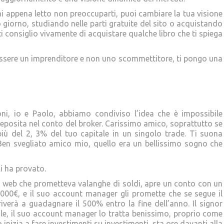
ai appena letto non preoccuparti, puoi cambiare la tua visione
giorno, studiando nelle parti gratuite del sito o acquistando
 ti consiglio vivamente di acquistare qualche libro che ti spiega
essere un imprenditore e non uno scommettitore, ti pongo una
oni, io e Paolo, abbiamo condiviso l’idea che è impossibile
 deposita nel conto del broker. Carissimo amico, soprattutto se
iù del 2, 3% del tuo capitale in un singolo trade. Ti suona
Ben svegliato amico mio, quello era un bellissimo sogno che
i ha provato.
nel web che prometteva valanghe di soldi, apre un conto con un
0.000€, e il suo account manager gli promette che se segue il
rriverà a guadagnare il 500% entro la fine dell’anno. Il signor
ile, il suo account manager lo tratta benissimo, proprio come
 inizia a fare investimenti su investimenti, sta ore davanti alla