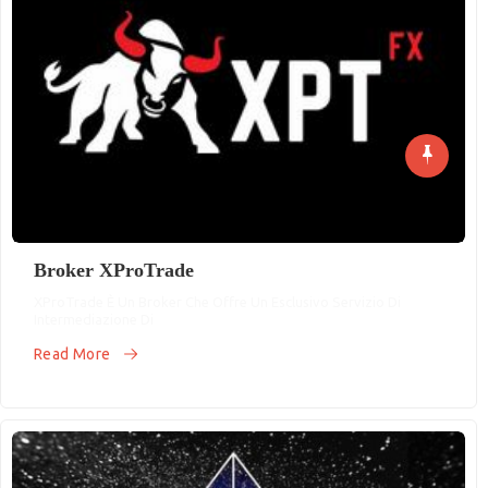
Broker XProTrade
XProTrade È Un Broker Che Offre Un Esclusivo Servizio Di
Intermediazione Di
Read More