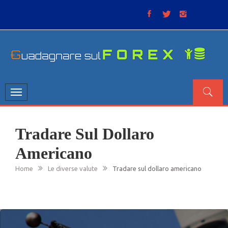
Skip
to
content
GUADAGNARE SUL FOREX
“Non litigate con il mercato, perché è come il tempo: anche
se non è sempre buono, ha sempre ragione”.
Toggle
navigation
Tradare Sul Dollaro
Americano
Home
Le diverse valute
Tradare sul dollaro americano