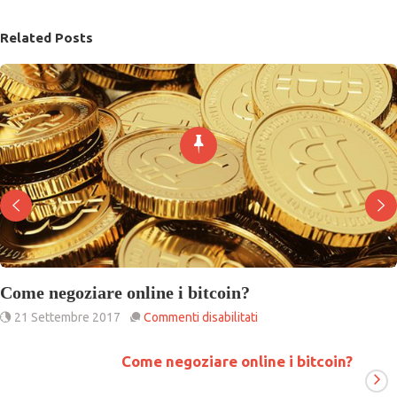
Related Posts
Come negoziare online i bitcoin?
su
21 Settembre 2017
Commenti disabilitati
Come
negoziare
Come negoziare online i bitcoin?
online
i
bitcoin?