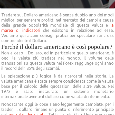
Tradare sul Dollaro americano è senza dubbio uno dei modi
migliori per generare profitti nel mercato dei cambi a causa
della grande popolarità mondiale di questa valuta e
la
marea di indicatori
che esistono in relazione ad essa.
Vediamo qui alcuni consigli pratici per speculare sui cross
comprendente il Dollaro.
Perché il dollaro americano è così popolare?
Non a caso il Dollaro, ed in particolare quello americano, è
oggi la valuta più tradata nel mondo. Il volume delle
transazioni su questa valuta nel Forex raggiunge ogni anno
il record dell’ 85% degli scambi.
La spiegazione più logica è da ricercarsi nella storia. La
valuta americana è stata sempre considerata come la valuta
base per il calcolo delle quotazioni delle altre valute. Nel
1972 è stato instaurato un sistema monetario
internazionale avente il dollaro come valuta di riferimento.
Nonostante oggi le cose siano leggermente cambiate, per i
trader, il dollaro rimane un punto di riferimento principale
nel
mercato dei cambi
. Tuttavia, gli Stati Uniti non sono