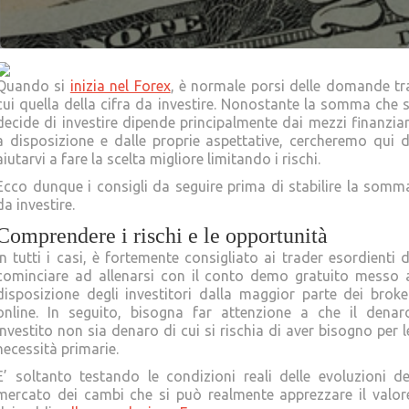
Quando si
inizia nel Forex
, è normale porsi delle domande tr
cui quella della cifra da investire. Nonostante la somma che s
decide di investire dipende principalmente dai mezzi finanziar
a disposizione e dalle proprie aspettative, cercheremo qui d
aiutarvi a fare la scelta migliore limitando i rischi.
Ecco dunque i consigli da seguire prima di stabilire la somm
da investire.
Comprendere i rischi e le opportunità
In tutti i casi, è fortemente consigliato ai trader esordienti d
cominciare ad allenarsi con il conto demo gratuito messo 
disposizione degli investitori dalla maggior parte dei broke
online. In seguito, bisogna far attenzione a che il denar
investito non sia denaro di cui si rischia di aver bisogno per l
necessità primarie.
E’ soltanto testando le condizioni reali delle evoluzioni de
mercato dei cambi che si può realmente apprezzare il valor