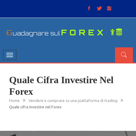
Skip
to
content
GUADAGNARE SUL FOREX
“Non litigate con il mercato, perché è come il tempo: anche
se non è sempre buono, ha sempre ragione”.
Toggle
navigation
Quale Cifra Investire Nel
Forex
Home
Vendere e comprare su una piattaforma di trading
Quale cifra investire nel Forex