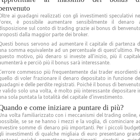
benvenuto
Oltre ai guadagni realizzati con gli investimenti speculativi ne
Forex, è possibile aumentare sensibilmente il denaro 
disposizione sul conto di trading grazie ai bonus di benvenut
proposti dalla maggior parte dei broker.
Questi bonus servono ad aumentare il capitale di partenza d
una somma equivalente ad un percentuale di quest’ultimo. Pe
questo motivo, più denaro si investe all’inizio, più il capital
aumenterà e perciò più il bonus sarà interessante.
L’errore commesso più frequentemente dai trader esordienti 
quello di voler frazionare il denaro depositato in funzione de
guadagni e delle perdite registrati. Poiché il bonus di benvenut
è valido solo una volta, è molto più interessante depositare i
una sola puntata la totalità del capitale d’investimento.
Quando e come iniziare a puntare di più?
Una volta familiarizzato con i meccanismi del trading online, 
possibile, se se ne hanno i mezzi e la voglia, di cominciare a
investire somme di denaro più importanti. Per i piccoli budget
gli investimenti di qualche migliaia di euro presentano grand
vantaggi poiché permettono investimenti ripetuti e quind