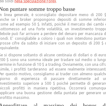
dei soldi
nella speculazione Forex
.
Non puntare somme troppo basse
In linea generale, è sconsigliato depositare meno di 200 $
anche se i broker propongono depositi di somme inferior
come ad esempio 50 $. Infatti, poiché il mercato dei cambi 
sottomesso ad una forte volatilità, un investimento tropp
debole può far arrivare a perdere del denaro per mancanza d
fondi. E’ consigliabile a coloro i quali non intendono puntar
grosse cifre da subito di iniziare con un deposito di 200 $ 
equivalente.
Se si dispone soltanto di alcune centinaia di dollari o di euro
200 $ sono una somma ideale per tradare sul medio o lung
termine in funzione di 10 $ a trading. Ovviamente, con una cifr
simile, i profitti tarderanno ad essere realmente interessanti
Per questo motivo, consigliamo ai trader con almeno qualch
giorno di esperienza di passare direttamente ad u
investimento superiore a 500 $ poiché permette di generar
piccoli profitti in maniera ripetitiva. Occorrerà comunqu
applicare una buona gestione della puntata per generare u
profitto massimo.
Approfittare al massimo dei bonus d